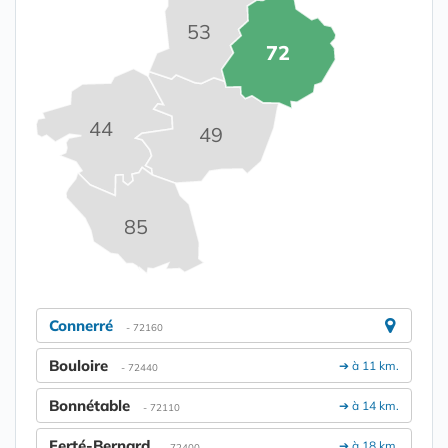
53
72
44
49
85
Connerré
- 72160
Bouloire
➔ à 11 km.
- 72440
Bonnétable
➔ à 14 km.
- 72110
Ferté-Bernard
➔ à 18 km.
- 72400