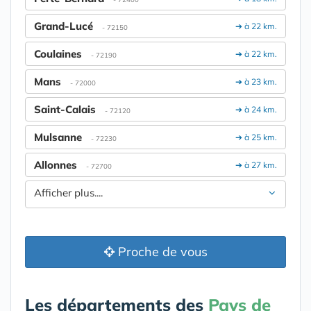
Grand-Lucé
➔ à 22 km.
- 72150
Coulaines
➔ à 22 km.
- 72190
Mans
➔ à 23 km.
- 72000
Saint-Calais
➔ à 24 km.
- 72120
Mulsanne
➔ à 25 km.
- 72230
Allonnes
➔ à 27 km.
- 72700
Afficher plus....
Proche de vous
Les départements des
Pays de