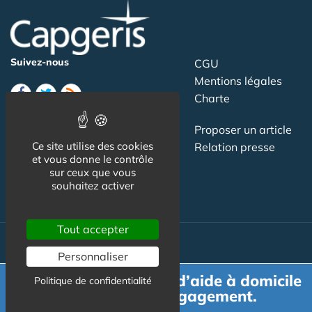
Suivez-nous
CGU
Mentions légales
Charte
Contact
Proposer un article
Ce site utilise des cookies
Newsletter
Relation presse
et vous donne le contrôle
Publicité
sur ceux que vous
souhaitez activer
Tout accepter
Personnaliser
Actualité
Demande de devis d’aide à domicile
Politique de confidentialité
Maisons de retraite
gratuit et sans engagement.
Résidences Service