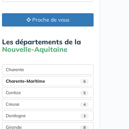
Proche de vous
Les départements de la
Nouvelle-Aquitaine
Charente
Charente-Maritime
6
Corrèze
5
Creuse
4
Dordogne
3
Gironde
8