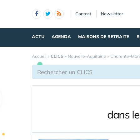
Panneau de gestion des cookies
Contact
Newsletter
ACTU
AGENDA
MAISONS DE RETRAITE
R
Accueil
»
CLICS
»
Nouvelle-Aquitaine
»
Charente-Mari
dans l