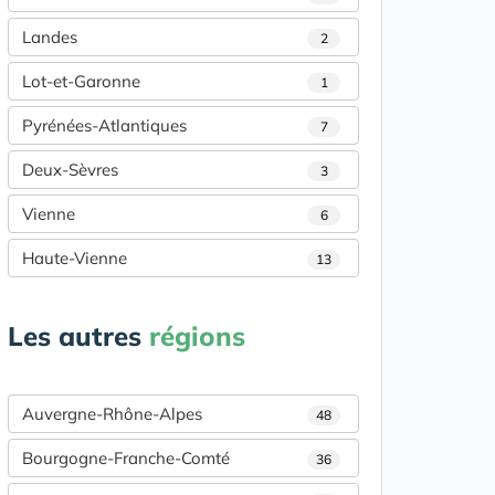
Landes
2
Lot-et-Garonne
1
Pyrénées-Atlantiques
7
Deux-Sèvres
3
Vienne
6
Haute-Vienne
13
Les autres
régions
Auvergne-Rhône-Alpes
48
Bourgogne-Franche-Comté
36