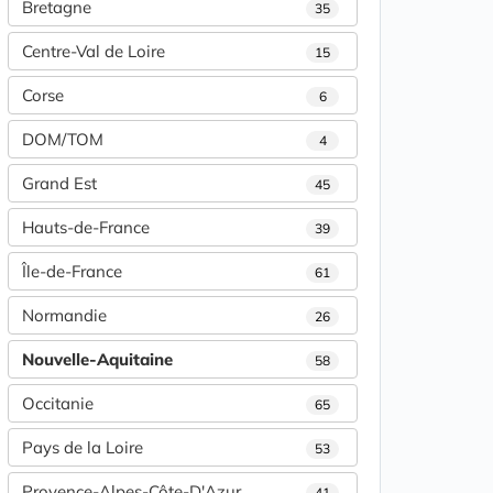
Bretagne
35
Centre-Val de Loire
15
Corse
6
DOM/TOM
4
Grand Est
45
Hauts-de-France
39
Île-de-France
61
Normandie
26
Nouvelle-Aquitaine
58
Occitanie
65
Pays de la Loire
53
Provence-Alpes-Côte-D'Azur
41