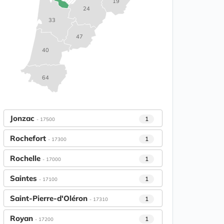
19
24
33
47
40
64
Jonzac
1
- 17500
Rochefort
1
- 17300
Rochelle
1
- 17000
Saintes
1
- 17100
Saint-Pierre-d'Oléron
1
- 17310
Royan
1
- 17200