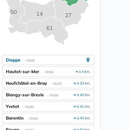
50
14
27
61
Dieppe
- 76200
Hautot-sur-Mer
➔ à 4 km.
- 76550
Neufchâtel-en-Bray
➔ à 33 km.
- 76270
Blangy-sur-Bresle
➔ à 40 km.
- 76340
Yvetot
➔ à 41 km.
- 76190
Barentin
➔ à 43 km.
- 76360
Rouen
➔ à 54 km.