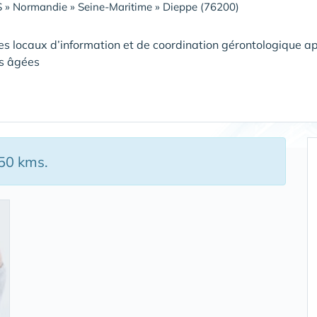
S
»
Normandie
»
Seine-Maritime
»
Dieppe (76200)
es locaux d’information et de coordination gérontologique ap
s âgées
150 kms.