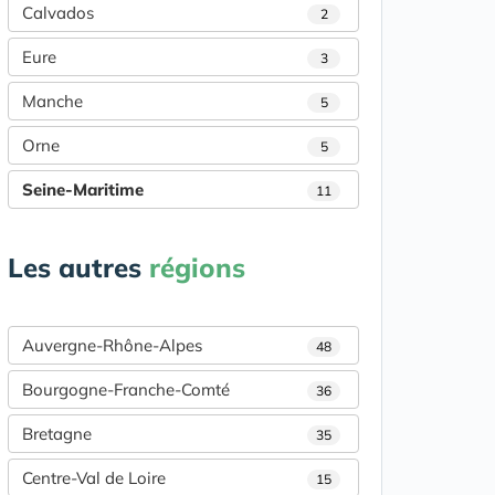
Calvados
2
Eure
3
Manche
5
Orne
5
Seine-Maritime
11
Les autres
régions
Auvergne-Rhône-Alpes
48
Bourgogne-Franche-Comté
36
Bretagne
35
Centre-Val de Loire
15