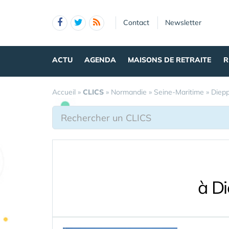
Panneau de gestion des cookies
Contact
Newsletter
ACTU
AGENDA
MAISONS DE RETRAITE
R
Accueil
»
CLICS
»
Normandie
»
Seine-Maritime
»
Diep
à D