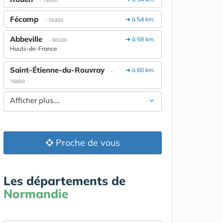
- 76000
Fécamp
➔ à 54 km.
- 76400
Abbeville
➔ à 58 km.
- 80100
Hauts-de-France
Saint-Étienne-du-Rouvray
➔ à 60 km.
-
76800
Afficher plus....
Proche de vous
Les départements de
Normandie