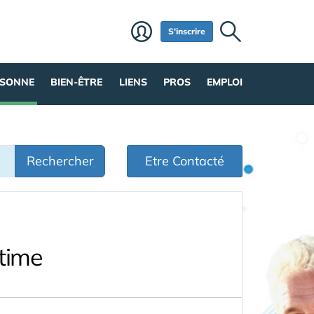
S'inscrire
RSONNE
BIEN-ÊTRE
LIENS
PROS
EMPLOI
Rechercher
Etre Contacté
time