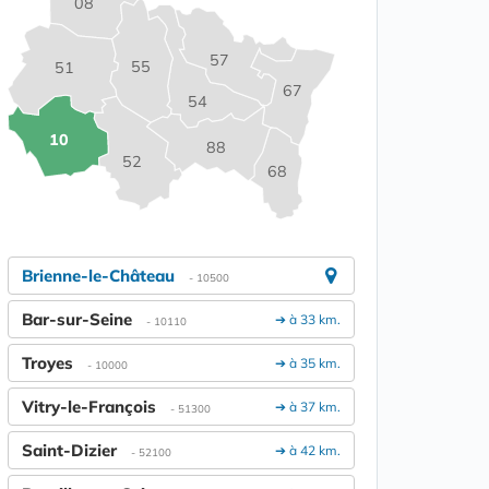
08
57
55
51
67
54
10
88
52
68
Brienne-le-Château
- 10500
Bar-sur-Seine
➔ à 33 km.
- 10110
Troyes
➔ à 35 km.
- 10000
Vitry-le-François
➔ à 37 km.
- 51300
Saint-Dizier
➔ à 42 km.
- 52100