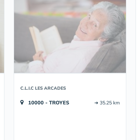
C.L.I.C LES ARCADES
10000 - TROYES
➔ 35.25 km