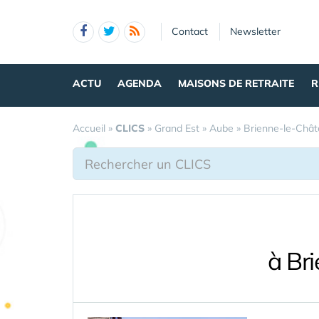
Panneau de gestion des cookies
Contact
Newsletter
ACTU
AGENDA
MAISONS DE RETRAITE
R
Accueil
»
CLICS
»
Grand Est
»
Aube
»
Brienne-le-Châ
à Br