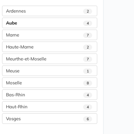
Ardennes
2
Aube
4
Marne
7
Haute-Marne
2
Meurthe-et-Moselle
7
Meuse
1
Moselle
8
Bas-Rhin
4
Haut-Rhin
4
Vosges
6