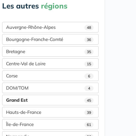
Les autres
régions
Auvergne-Rhône-Alpes
48
Bourgogne-Franche-Comté
36
Bretagne
35
Centre-Val de Loire
15
Corse
6
DOM/TOM
4
Grand Est
45
Hauts-de-France
39
Île-de-France
61