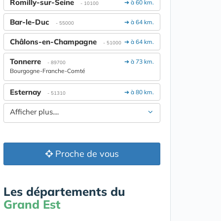
Romilly-sur-Seine
➔ à 60 km.
- 10100
Bar-le-Duc
➔ à 64 km.
- 55000
Châlons-en-Champagne
➔ à 64 km.
- 51000
Tonnerre
➔ à 73 km.
- 89700
Bourgogne-Franche-Comté
Esternay
➔ à 80 km.
- 51310
Afficher plus....
Proche de vous
Les départements du
Grand Est