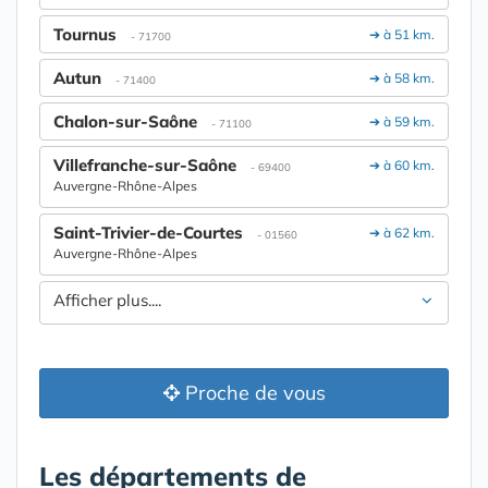
Tournus
➔ à 51 km.
- 71700
Autun
➔ à 58 km.
- 71400
Chalon-sur-Saône
➔ à 59 km.
- 71100
Villefranche-sur-Saône
➔ à 60 km.
- 69400
Auvergne-Rhône-Alpes
Saint-Trivier-de-Courtes
➔ à 62 km.
- 01560
Auvergne-Rhône-Alpes
Afficher plus....
Proche de vous
Les départements de