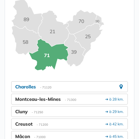
89
70
90
21
25
58
39
71
Charolles
- 71120
Montceau-les-Mines
➔ à 28 km.
- 71300
Cluny
➔ à 29 km.
- 71250
Creusot
➔ à 42 km.
- 71200
Mâcon
➔ à 45 km.
- 71000