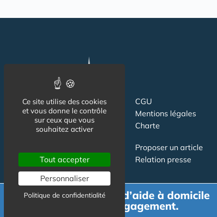
Suivez-nous
CGU
Ce site utilise des cookies
et vous donne le contrôle
Mentions légales
sur ceux que vous
Charte
souhaitez activer
Contact
Proposer un article
Newsletter
Tout accepter
Relation presse
Publicité
Personnaliser
Demande de devis d’aide à domicile
Politique de confidentialité
gratuit et sans engagement.