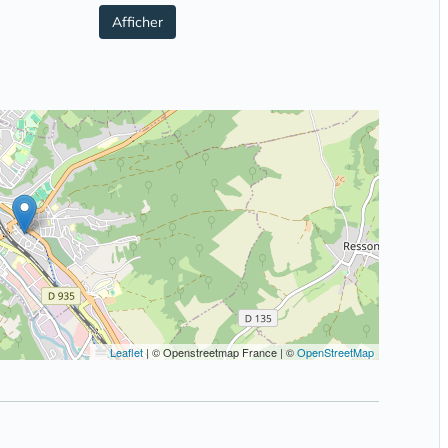
Afficher
Leaflet
|
© Openstreetmap France | ©
OpenStreetMap