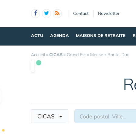
Panneau de gestion des cookies
Contact
Newsletter
ACTU
AGENDA
MAISONS DE RETRAITE
R
Accueil
»
CICAS
»
Grand Est
»
Meuse
»
Bar-le-Duc
R
CICAS