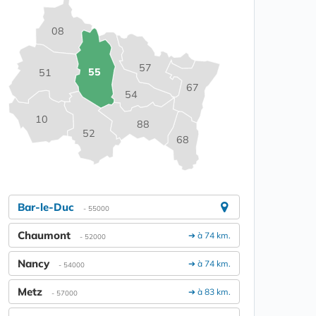
08
57
55
51
67
54
10
88
52
68
Bar-le-Duc
- 55000
Chaumont
➔ à 74 km.
- 52000
Nancy
➔ à 74 km.
- 54000
Metz
➔ à 83 km.
- 57000