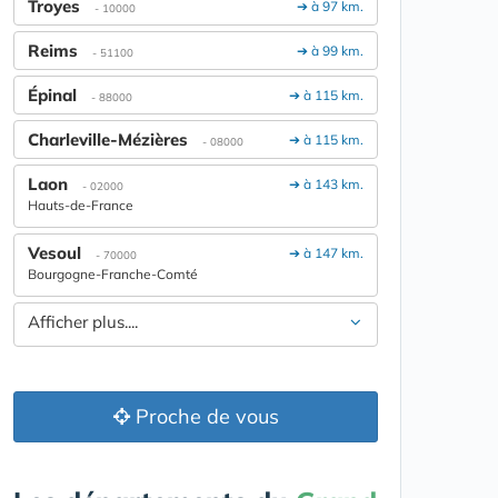
Troyes
➔ à 97 km.
- 10000
Reims
➔ à 99 km.
- 51100
Épinal
➔ à 115 km.
- 88000
Charleville-Mézières
➔ à 115 km.
- 08000
Laon
➔ à 143 km.
- 02000
Hauts-de-France
Vesoul
➔ à 147 km.
- 70000
Bourgogne-Franche-Comté
Afficher plus....
Proche de vous