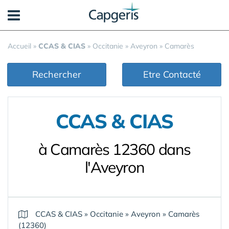
Panneau de gestion des cookies
Accueil
»
CCAS & CIAS
»
Occitanie
»
Aveyron
»
Camarès
Rechercher
Etre Contacté
CCAS & CIAS
à Camarès 12360 dans
l'Aveyron
CCAS & CIAS
»
Occitanie
»
Aveyron
»
Camarès
(12360)