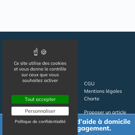
Ce site utilise des cookies
et vous donne le contrôle
sur ceux que vous
souhaitez activer
Suivez-nous
CGU
Mentions légales
Charte
Tout accepter
Personnaliser
Contact
Proposer un article
Newsletter
Relation presse
Demande de devis d’aide à domicile
Politique de confidentialité
gratuit et sans engagement.
Publicité