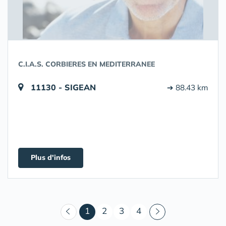
C.I.A.S. CORBIERES EN MEDITERRANEE
11130 - SIGEAN
➔ 88.43 km
Plus d'infos
(courant)
1
2
3
4