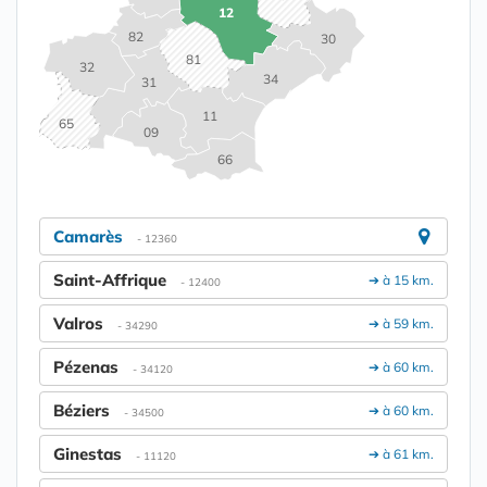
12
82
30
81
32
34
31
11
65
09
66
Camarès
- 12360
Saint-Affrique
➔ à 15 km.
- 12400
Valros
➔ à 59 km.
- 34290
Pézenas
➔ à 60 km.
- 34120
Béziers
➔ à 60 km.
- 34500
Ginestas
➔ à 61 km.
- 11120