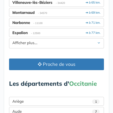
Villeneuve-lès-Béziers
➔ à 65 km.
- 34420
Montarnaud
➔ à 69 km.
- 34570
Narbonne
➔ à 71 km.
- 11100
Espalion
➔ à 77 km.
- 12500
Afficher plus....
Proche de vous
Les départements d'
Occitanie
Ariège
1
Aude
7