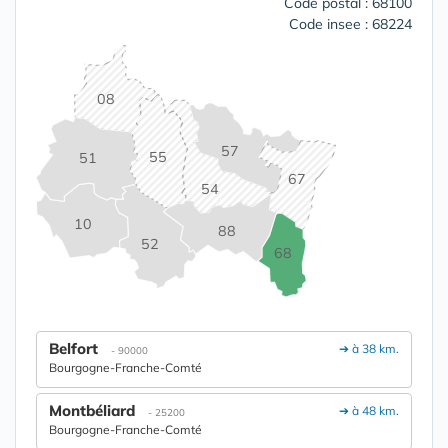
Code postal : 68100
Code insee : 68224
08
57
55
51
67
54
10
88
52
68
Belfort
➔ à 38 km.
- 90000
Bourgogne-Franche-Comté
Montbéliard
➔ à 48 km.
- 25200
Bourgogne-Franche-Comté