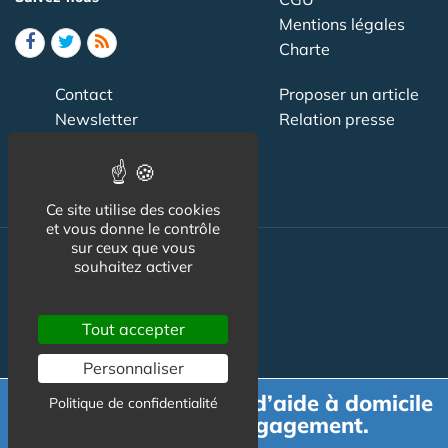
Mentions légales
Charte
Contact
Proposer un article
Newsletter
Relation presse
Publicité
Ce site utilise des cookies
et vous donne le contrôle
sur ceux que vous
souhaitez activer
Actualité
Maisons de retraite
Tout accepter
Résidences Service
Personnaliser
Liens Utiles
Demande de devis d’aide à domicile
Politique de confidentialité
Services à la personne
gratuit et sans engagement.