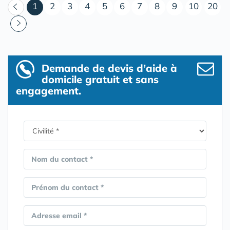
(courant)
1
2
3
4
5
6
7
8
9
10
20
Demande de devis d’aide à
domicile gratuit et sans
engagement.
Nom du contact *
Prénom du contact *
Adresse email *