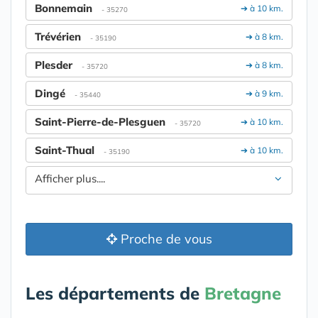
Bonnemain
➔ à 10 km.
- 35270
Trévérien
➔ à 8 km.
- 35190
Plesder
➔ à 8 km.
- 35720
Dingé
➔ à 9 km.
- 35440
Saint-Pierre-de-Plesguen
➔ à 10 km.
- 35720
Saint-Thual
➔ à 10 km.
- 35190
Afficher plus....
Proche de vous
Les départements de
Bretagne