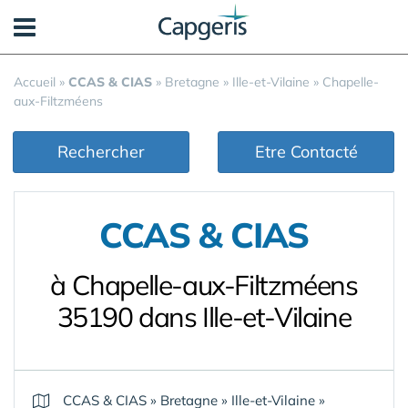
Panneau de gestion des cookies
Accueil
»
CCAS & CIAS
»
Bretagne
»
Ille-et-Vilaine
»
Chapelle-
aux-Filtzméens
Rechercher
Etre Contacté
CCAS & CIAS
à Chapelle-aux-Filtzméens
35190 dans Ille-et-Vilaine
CCAS & CIAS
»
Bretagne
»
Ille-et-Vilaine
»