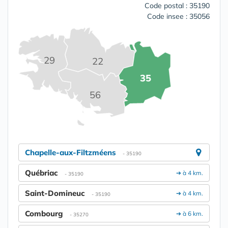
Code postal : 35190
Code insee : 35056
29
22
35
56
Chapelle-aux-Filtzméens
- 35190
Québriac
➔ à 4 km.
- 35190
Saint-Domineuc
➔ à 4 km.
- 35190
Combourg
➔ à 6 km.
- 35270