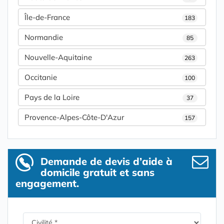
Île-de-France
183
Normandie
85
Nouvelle-Aquitaine
263
Occitanie
100
Pays de la Loire
37
Provence-Alpes-Côte-D'Azur
157
Demande de devis d’aide à
domicile gratuit et sans
engagement.