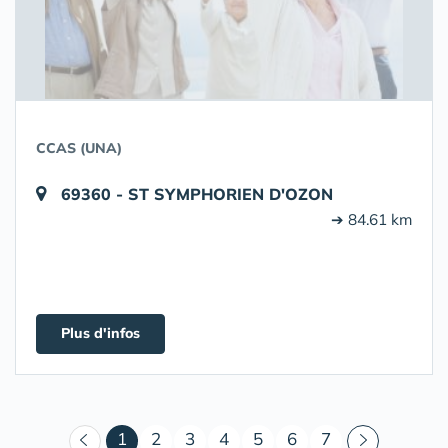
CCAS (UNA)
69360 - ST SYMPHORIEN D'OZON
➔ 84.61 km
Plus d'infos
(courant)
1
2
3
4
5
6
7