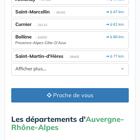
Saint-Marcellin
➔ à 47 km.
- 38160
Curnier
➔ à 61 km.
- 26110
Bollène
➔ à 66 km.
- 84500
Provence-Alpes-Côte-D'Azur
Saint-Martin-d'Hères
➔ à 77 km.
- 38400
Afficher plus....
Proche de vous
Les départements d'
Auvergne-
Rhône-Alpes