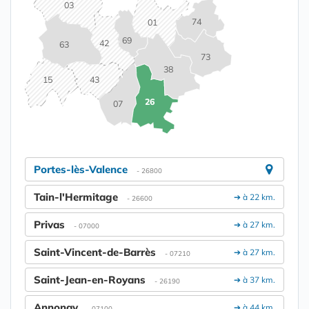
03
74
01
69
42
63
73
38
15
43
26
07
Portes-lès-Valence
- 26800
Tain-l'Hermitage
➔ à 22 km.
- 26600
Privas
➔ à 27 km.
- 07000
Saint-Vincent-de-Barrès
➔ à 27 km.
- 07210
Saint-Jean-en-Royans
➔ à 37 km.
- 26190
Annonay
➔ à 44 km.
- 07100