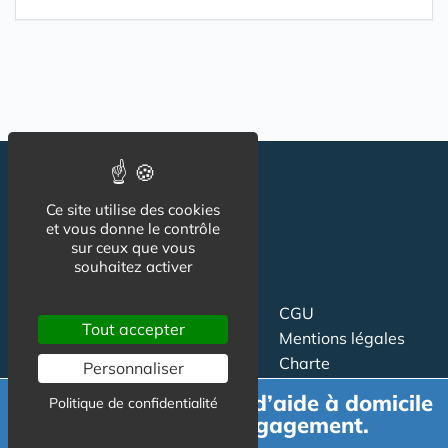
Ce site utilise des cookies
et vous donne le contrôle
sur ceux que vous
souhaitez activer
Suivez-nous
CGU
Tout accepter
Mentions légales
Charte
Personnaliser
Demande de devis d’aide à domicile
Politique de confidentialité
Contact
Proposer un article
gratuit et sans engagement.
Newsletter
Relation presse