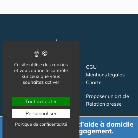
Ce site utilise des cookies
Suivez-nous
CGU
et vous donne le contrôle
Mentions légales
sur ceux que vous
souhaitez activer
Charte
Contact
Proposer un article
Tout accepter
Newsletter
Relation presse
Publicité
Personnaliser
Demande de devis d’aide à domicile
Politique de confidentialité
gratuit et sans engagement.