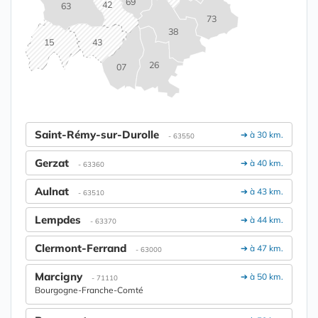
69
42
63
73
38
15
43
26
07
Saint-Rémy-sur-Durolle
➔ à 30 km.
- 63550
Gerzat
➔ à 40 km.
- 63360
Aulnat
➔ à 43 km.
- 63510
Lempdes
➔ à 44 km.
- 63370
Clermont-Ferrand
➔ à 47 km.
- 63000
Marcigny
➔ à 50 km.
- 71110
Bourgogne-Franche-Comté