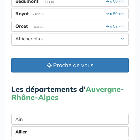
Beaumont
➔ à 50 km.
- 63110
Royat
➔ à 50 km.
- 63130
Orcet
➔ à 52 km.
- 63670
Afficher plus....
Proche de vous
Les départements d'
Auvergne-
Rhône-Alpes
Ain
Allier