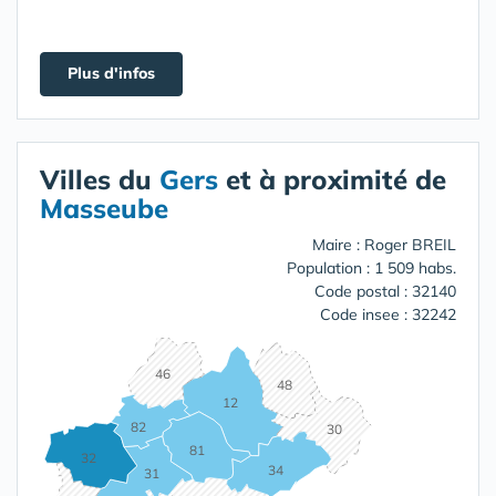
Plus d'infos
Villes du
Gers
et à proximité de
Masseube
Maire : Roger BREIL
Population : 1 509 habs.
Code postal : 32140
Code insee : 32242
46
48
12
82
30
81
32
34
31