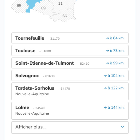
11
65
09
66
Tournefeuille
➔ à 64 km.
- 31170
Toulouse
➔ à 73 km.
- 31000
Saint-Etienne-de-Tulmont
➔ à 99 km.
- 82410
Salvagnac
➔ à 104 km.
- 81630
Tardets-Sorholus
➔ à 122 km.
- 64470
Nouvelle-Aquitaine
Lolme
➔ à 144 km.
- 24540
Nouvelle-Aquitaine
Afficher plus....