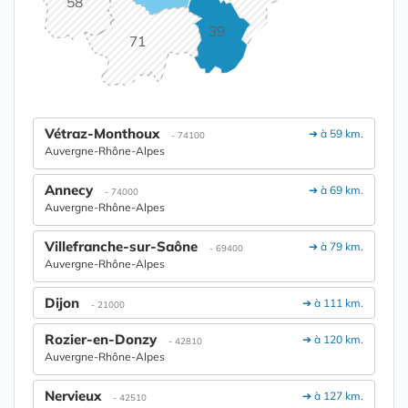
58
39
71
Vétraz-Monthoux
➔ à 59 km.
- 74100
Auvergne-Rhône-Alpes
Annecy
➔ à 69 km.
- 74000
Auvergne-Rhône-Alpes
Villefranche-sur-Saône
➔ à 79 km.
- 69400
Auvergne-Rhône-Alpes
Dijon
➔ à 111 km.
- 21000
Rozier-en-Donzy
➔ à 120 km.
- 42810
Auvergne-Rhône-Alpes
Nervieux
➔ à 127 km.
- 42510