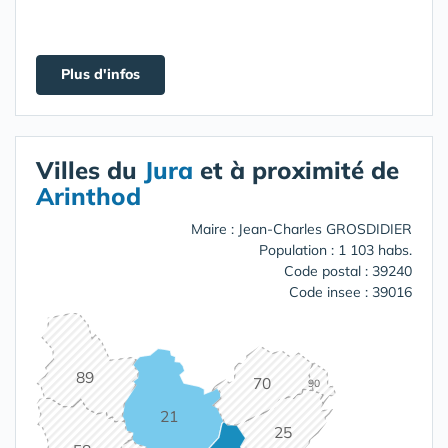
Plus d'infos
Villes du
Jura
et à proximité de
Arinthod
Maire : Jean-Charles GROSDIDIER
Population : 1 103 habs.
Code postal : 39240
Code insee : 39016
89
70
90
21
25