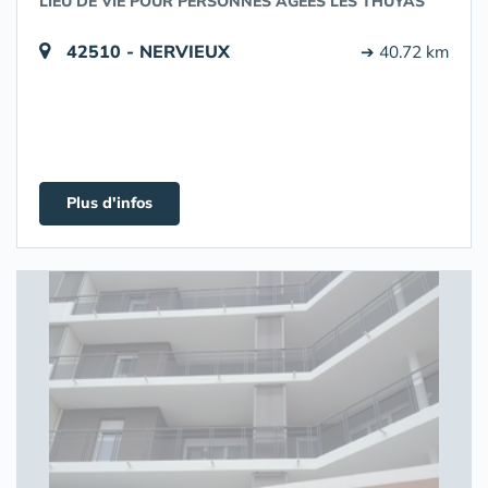
LIEU DE VIE POUR PERSONNES ÂGÉES LES THUYAS
42510 - NERVIEUX
➔ 40.72 km
Plus d'infos