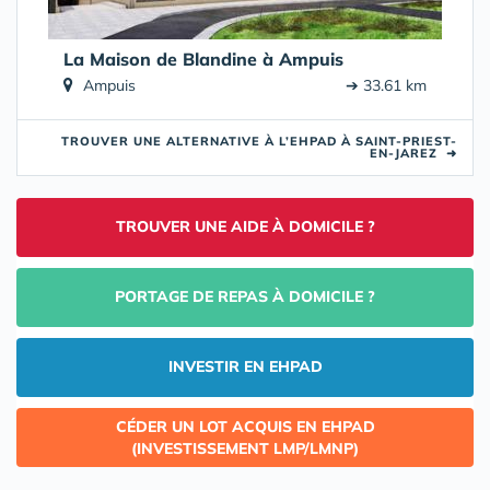
La Maison de Blandine à Ampuis
Ampuis
➔ 33.61 km
TROUVER UNE ALTERNATIVE À L’EHPAD À SAINT-PRIEST-
EN-JAREZ
➜
TROUVER UNE AIDE À DOMICILE ?
PORTAGE DE REPAS À DOMICILE ?
INVESTIR EN EHPAD
CÉDER UN LOT ACQUIS EN EHPAD
(INVESTISSEMENT LMP/LMNP)