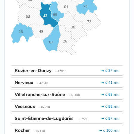
74
01
69
42
63
73
38
15
43
26
07
Rozier-en-Donzy
➔ à 37 km.
- 42810
Nervieux
➔ à 41 km.
- 42510
Villefranche-sur-Saône
➔ à 63 km.
- 69400
Vesseaux
➔ à 92 km.
- 07200
Saint-Étienne-de-Lugdarès
➔ à 97 km.
- 07590
Rocher
➔ à 100 km.
- 07110