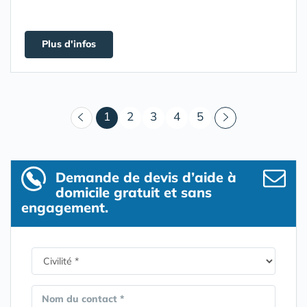
Plus d'infos
(courant)
1
2
3
4
5
Demande de devis d’aide à
domicile gratuit et sans
engagement.
Nom du contact *