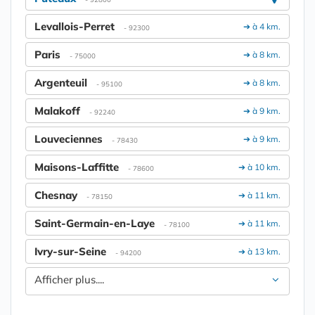
Levallois-Perret
➔ à 4 km.
- 92300
Paris
➔ à 8 km.
- 75000
Argenteuil
➔ à 8 km.
- 95100
Malakoff
➔ à 9 km.
- 92240
Louveciennes
➔ à 9 km.
- 78430
Maisons-Laffitte
➔ à 10 km.
- 78600
Chesnay
➔ à 11 km.
- 78150
Saint-Germain-en-Laye
➔ à 11 km.
- 78100
Ivry-sur-Seine
➔ à 13 km.
- 94200
Afficher plus....