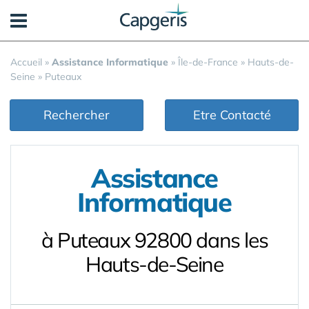
Panneau de gestion des cookies
Accueil
»
Assistance Informatique
»
Île-de-France
»
Hauts-de-
Seine
»
Puteaux
Rechercher
Etre Contacté
Assistance
Informatique
à Puteaux 92800 dans les
Hauts-de-Seine