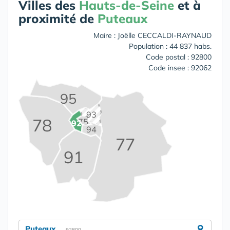
Villes des
Hauts-de-Seine
et à
proximité de
Puteaux
Maire : Joëlle CECCALDI-RAYNAUD
Population : 44 837 habs.
Code postal : 92800
Code insee : 92062
95
93
78
75
92
94
77
91
Puteaux
- 92800