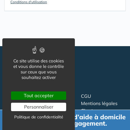
Conditions d'utilisation
Ce site utilise des cookies
et vous donne le contrôle
sur ceux que vous
souhaitez activer
Tout accepter
Suivez-nous
CGU
Mentions légales
Personnaliser
Charte
Demande de devis d’aide à domicile
Politique de confidentialité
gratuit et sans engagement.
Contact
Proposer un article