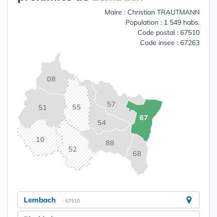
Maire : Christian TRAUTMANN
Population : 1 549 habs.
Code postal : 67510
Code insee : 67263
08
57
55
51
67
54
10
88
52
68
Lembach
- 67510