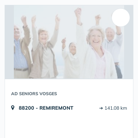
AD SENIORS VOSGES
88200 - REMIREMONT
➔ 141.08 km