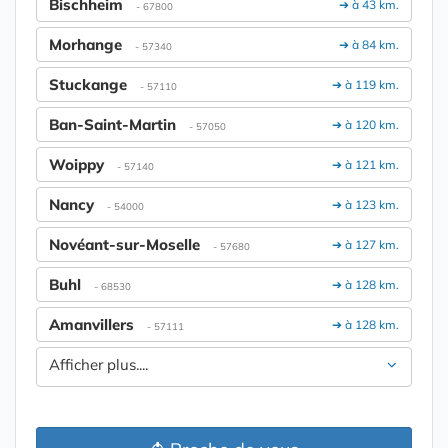
Bischheim
➔ à 43 km.
- 67800
Morhange
➔ à 84 km.
- 57340
Stuckange
➔ à 119 km.
- 57110
Ban-Saint-Martin
➔ à 120 km.
- 57050
Woippy
➔ à 121 km.
- 57140
Nancy
➔ à 123 km.
- 54000
Novéant-sur-Moselle
➔ à 127 km.
- 57680
Buhl
➔ à 128 km.
- 68530
Amanvillers
➔ à 128 km.
- 57111
Afficher plus....