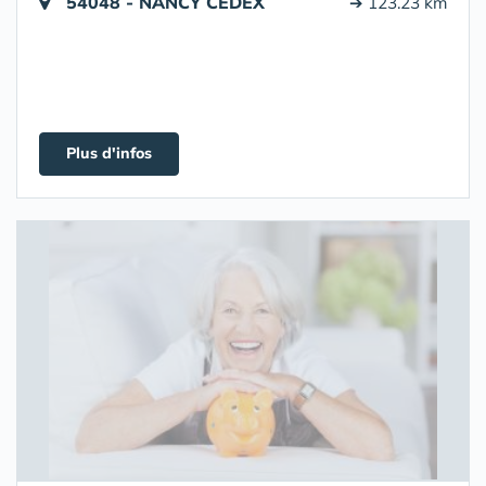
54048 - NANCY CEDEX
➔ 123.23 km
Plus d'infos