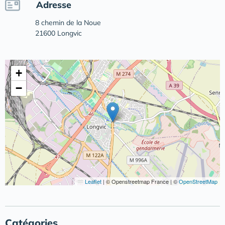
Adresse
8 chemin de la Noue
21600 Longvic
+
−
Leaflet
|
© Openstreetmap France | ©
OpenStreetMap
Catégories