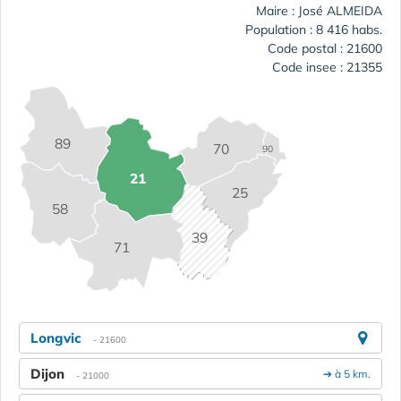
Maire : José ALMEIDA
Population : 8 416 habs.
Code postal : 21600
Code insee : 21355
89
70
90
21
25
58
39
71
Longvic
- 21600
Dijon
➔ à 5 km.
- 21000