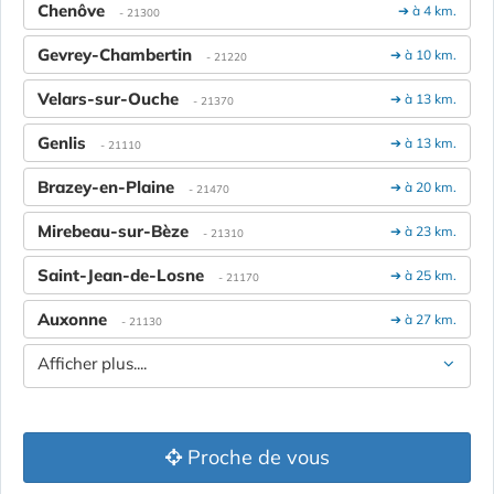
Chenôve
➔ à 4 km.
- 21300
Gevrey-Chambertin
➔ à 10 km.
- 21220
Velars-sur-Ouche
➔ à 13 km.
- 21370
Genlis
➔ à 13 km.
- 21110
Brazey-en-Plaine
➔ à 20 km.
- 21470
Mirebeau-sur-Bèze
➔ à 23 km.
- 21310
Saint-Jean-de-Losne
➔ à 25 km.
- 21170
Auxonne
➔ à 27 km.
- 21130
Afficher plus....
Proche de vous