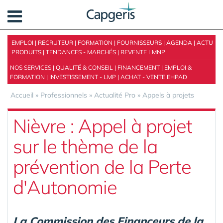
Panneau de gestion des cookies
EMPLOI
|
RECRUTEUR
|
FORMATION
|
FOURNISSEURS
|
AGENDA
|
ACTU
PRODUITS
|
TENDANCES - MARCHÉS
|
REVENTE LMNP
NOS SERVICES
|
QUALITÉ & CONSEIL
|
FINANCEMENT
|
EMPLOI &
FORMATION
|
INVESTISSEMENT - LMP
|
ACHAT - VENTE EHPAD
Accueil
»
Professionnels
»
Actualité Pro
»
Appels à projets
Nièvre : Appel à projet
sur le thème de la
prévention de la Perte
d'Autonomie
La Commission des Financeurs de la