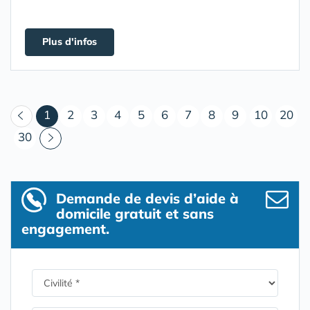
Plus d'infos
(courant)
1
2
3
4
5
6
7
8
9
10
20
30
Demande de devis d’aide à
domicile gratuit et sans
engagement.