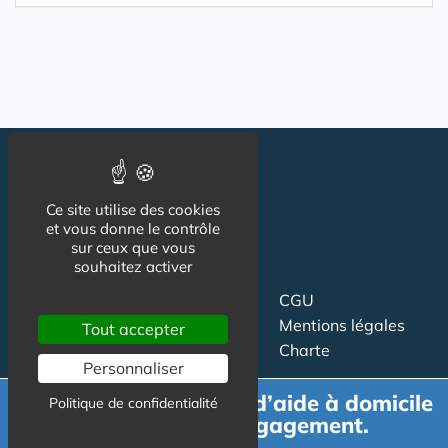
Ce site utilise des cookies
et vous donne le contrôle
sur ceux que vous
souhaitez activer
Suivez-nous
CGU
Mentions légales
Tout accepter
Charte
Personnaliser
Contact
Proposer un article
Demande de devis d’aide à domicile
Politique de confidentialité
Newsletter
Relation presse
gratuit et sans engagement.
Publicité