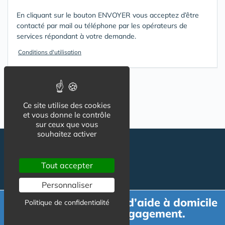
En cliquant sur le bouton ENVOYER vous acceptez d’être
contacté par mail ou téléphone par les opérateurs de
services répondant à votre demande.
Conditions d'utilisation
Ce site utilise des cookies
et vous donne le contrôle
sur ceux que vous
souhaitez activer
Tout accepter
Personnaliser
Demande de devis d’aide à domicile
Politique de confidentialité
gratuit et sans engagement.
Suivez-nous
CGU