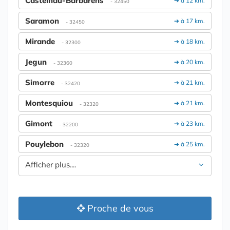
Castelnau-Barbarens
➔ à 12 km.
- 32450
Saramon
➔ à 17 km.
- 32450
Mirande
➔ à 18 km.
- 32300
Jegun
➔ à 20 km.
- 32360
Simorre
➔ à 21 km.
- 32420
Montesquiou
➔ à 21 km.
- 32320
Gimont
➔ à 23 km.
- 32200
Pouylebon
➔ à 25 km.
- 32320
Afficher plus....
Proche de vous