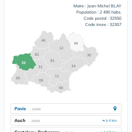
Maire : Jean-Michel BLAY
Population : 2 490 habs.
Code postal : 32550
Code insee : 32307
46
48
12
82
30
81
32
34
31
11
65
09
66
Pavie
- 32550
Auch
➔ à 4 km.
- 32000