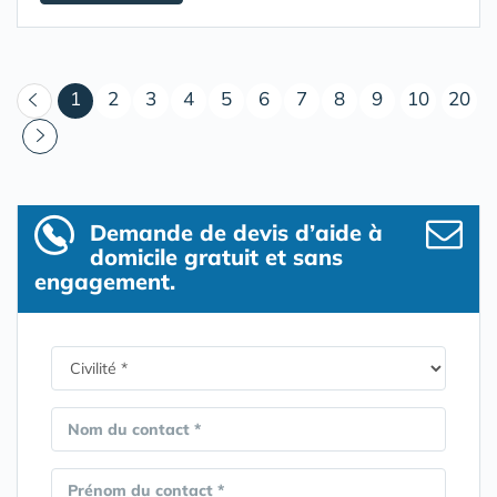
(courant)
1
2
3
4
5
6
7
8
9
10
20
Demande de devis d’aide à
domicile gratuit et sans
engagement.
Nom du contact *
Prénom du contact *