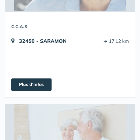
C.C.A.S
32450 - SARAMON
➔ 17.12 km
Plus d'infos