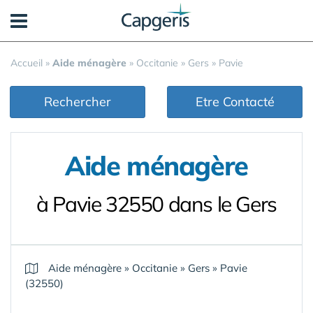
Panneau de gestion des cookies
Accueil
»
Aide ménagère
»
Occitanie
»
Gers
»
Pavie
Rechercher
Etre Contacté
Aide ménagère
à Pavie 32550 dans le Gers
Aide ménagère
»
Occitanie
»
Gers
»
Pavie
(32550)