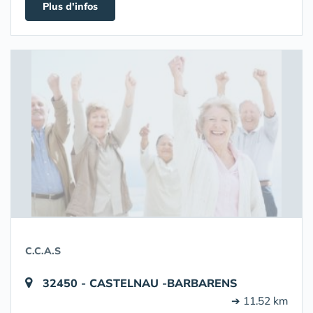
Plus d'infos
C.C.A.S
32450 - CASTELNAU -BARBARENS
➔ 11.52 km