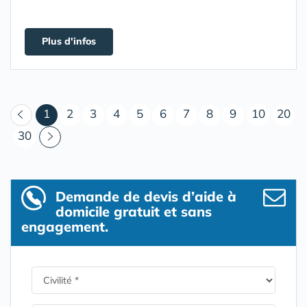
Plus d'infos
(courant)
1
2
3
4
5
6
7
8
9
10
20
30
Demande de devis d’aide à
domicile gratuit et sans
engagement.