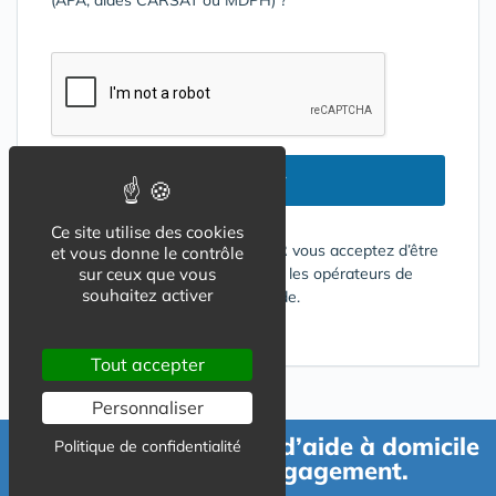
(APA, aides CARSAT ou MDPH) ?
Envoyer
Ce site utilise des cookies
En cliquant sur le bouton ENVOYER vous acceptez d’être
et vous donne le contrôle
contacté par mail ou téléphone par les opérateurs de
sur ceux que vous
souhaitez activer
services répondant à votre demande.
Conditions d'utilisation
Tout accepter
Personnaliser
Demande de devis d’aide à domicile
Politique de confidentialité
gratuit et sans engagement.