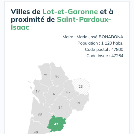
Villes de
Lot-et-Garonne
et à
proximité de
Saint-Pardoux-
Isaac
Maire : Marie-José BONADONA
Population : 1 120 habs.
Code postal : 47800
Code insee : 47264
79
86
23
17
87
16
19
24
33
47
40