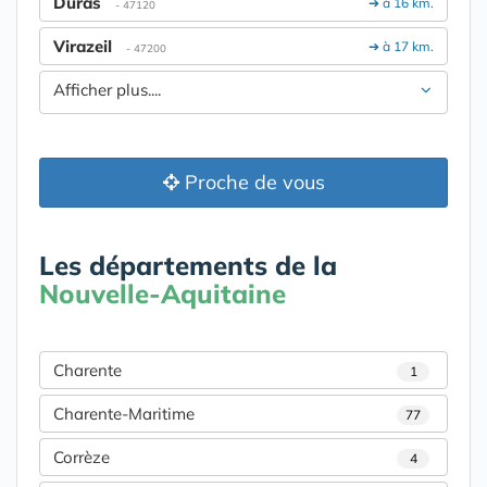
Duras
➔ à 16 km.
- 47120
Virazeil
➔ à 17 km.
- 47200
Afficher plus....
Proche de vous
Les départements de la
Nouvelle-Aquitaine
Charente
1
Charente-Maritime
77
Corrèze
4