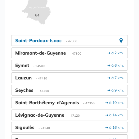
64
Saint-Pardoux-Isaac
- 47800
Miramont-de-Guyenne
➔ à 2 km.
- 47800
Eymet
➔ à 6 km.
- 24500
Lauzun
➔ à 7 km.
- 47410
Seyches
➔ à 9 km.
- 47350
Saint-Barthélemy-d'Agenais
➔ à 10 km.
- 47350
Lévignac-de-Guyenne
➔ à 14 km.
- 47120
Sigoulès
➔ à 16 km.
- 24240