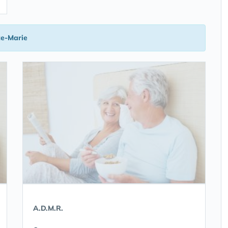
te-Marie
A.D.M.R.