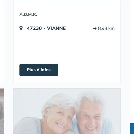
A.D.M.R.
47230 - VIANNE
➔ 8.98 km
Plus d'infos