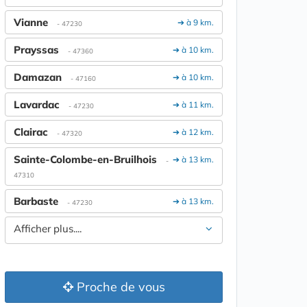
Vianne
➔ à 9 km.
- 47230
Prayssas
➔ à 10 km.
- 47360
Damazan
➔ à 10 km.
- 47160
Lavardac
➔ à 11 km.
- 47230
Clairac
➔ à 12 km.
- 47320
Sainte-Colombe-en-Bruilhois
➔ à 13 km.
-
47310
Barbaste
➔ à 13 km.
- 47230
Afficher plus....
Proche de vous