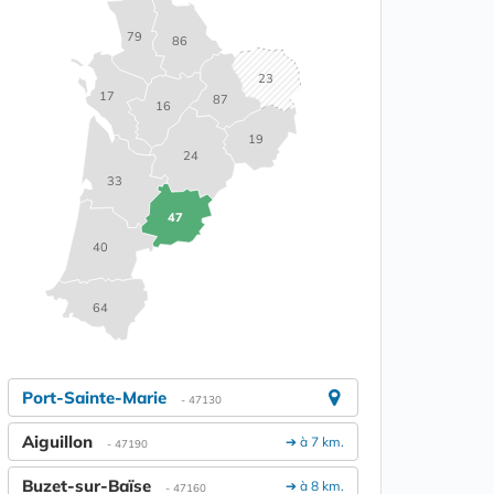
79
86
23
17
87
16
19
24
33
47
40
64
Port-Sainte-Marie
- 47130
Aiguillon
➔ à 7 km.
- 47190
Buzet-sur-Baïse
➔ à 8 km.
- 47160