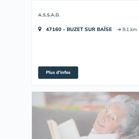
A.S.S.A.D.
47160 - BUZET SUR BAÏSE
➔ 8.1 km
Plus d'infos