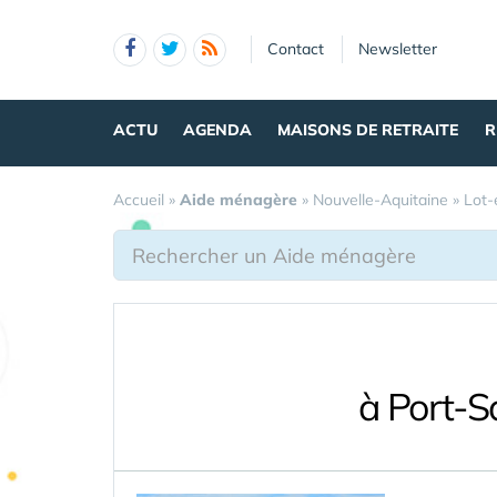
Panneau de gestion des cookies
Contact
Newsletter
ACTU
AGENDA
MAISONS DE RETRAITE
R
Accueil
»
Aide ménagère
»
Nouvelle-Aquitaine
»
Lot-
à Port-S