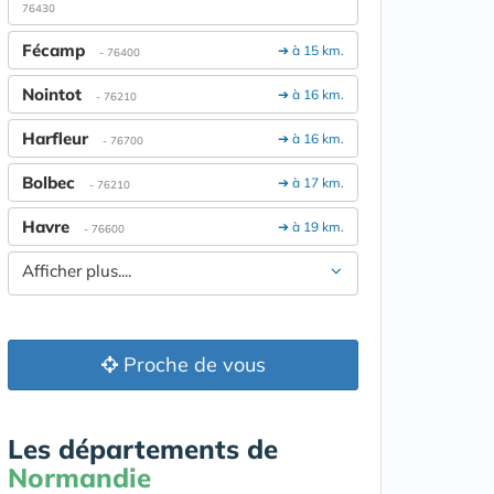
76430
Fécamp
➔ à 15 km.
- 76400
Nointot
➔ à 16 km.
- 76210
Harfleur
➔ à 16 km.
- 76700
Bolbec
➔ à 17 km.
- 76210
Havre
➔ à 19 km.
- 76600
Afficher plus....
Proche de vous
Les départements de
Normandie