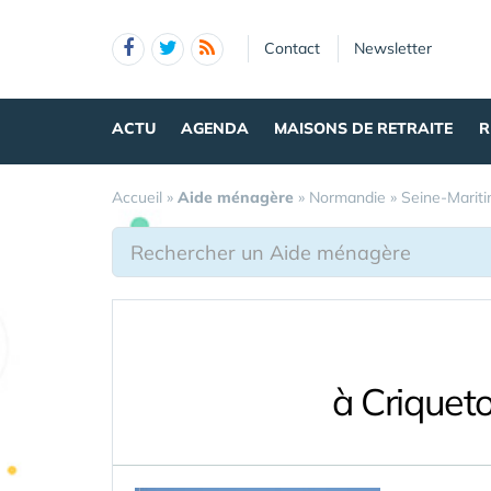
Panneau de gestion des cookies
Contact
Newsletter
ACTU
AGENDA
MAISONS DE RETRAITE
R
Accueil
»
Aide ménagère
»
Normandie
»
Seine-Marit
à Criquet