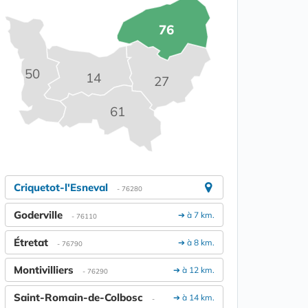
76
50
14
27
61
Criquetot-l'Esneval
- 76280
Goderville
➔ à 7 km.
- 76110
Étretat
➔ à 8 km.
- 76790
Montivilliers
➔ à 12 km.
- 76290
Saint-Romain-de-Colbosc
➔ à 14 km.
-