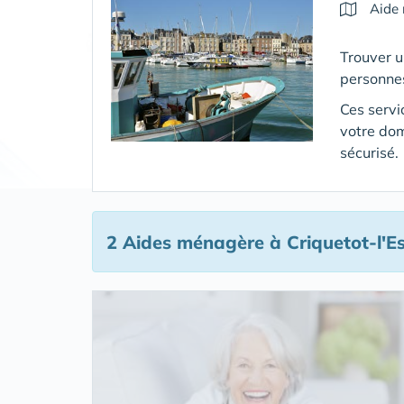
Aide
Trouver u
personne
Ces servi
votre dom
sécurisé.
2 Aides ménagère
à Criquetot-l'E