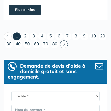
Plus d'infos
(courant)
1
2
3
4
5
6
7
8
9
10
20
30
40
50
60
70
80
Demande de devis d’aide à
domicile gratuit et sans
engagement.
Nom du contact *