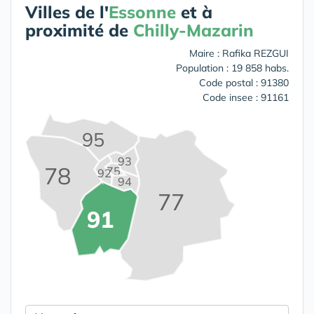
Villes de l'
Essonne
et à
proximité de
Chilly-Mazarin
Maire : Rafika REZGUI
Population : 19 858 habs.
Code postal : 91380
Code insee : 91161
95
93
78
75
92
94
77
91