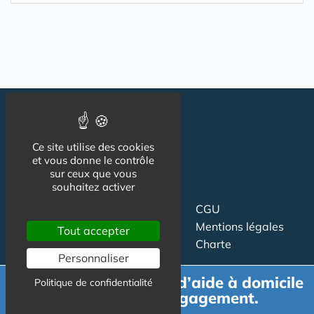
Ce site utilise des cookies
et vous donne le contrôle
sur ceux que vous
souhaitez activer
Suivez-nous
CGU
Mentions légales
Tout accepter
Charte
Personnaliser
Contact
Proposer un article
Demande de devis d’aide à domicile
Politique de confidentialité
Newsletter
Relation presse
gratuit et sans engagement.
Publicité