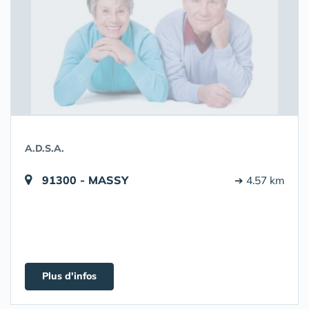
A.D.S.A.
91300 - MASSY
➔ 4.57 km
Plus d'infos