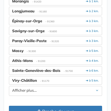
Morangis
➔ à 1 km.
- 91420
Longjumeau
➔ à 2 km.
- 91160
Épinay-sur-Orge
➔ à 3 km.
- 91360
Savigny-sur-Orge
➔ à 3 km.
- 91600
Paray-Vieille-Poste
➔ à 3 km.
- 91320
Massy
➔ à 5 km.
- 91300
Athis-Mons
➔ à 4 km.
- 91200
Sainte-Geneviève-des-Bois
➔ à 6 km.
- 91700
Viry-Châtillon
➔ à 5 km.
- 91170
Afficher plus....