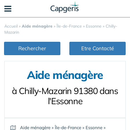
Panneau de gestion des cookies
Accueil
»
Aide ménagère
»
Île-de-France
»
Essonne
»
Chilly-
Mazarin
Rechercher
Etre Contacté
Aide ménagère
à Chilly-Mazarin 91380 dans
l'Essonne
Aide ménagère
»
Île-de-France
»
Essonne
»