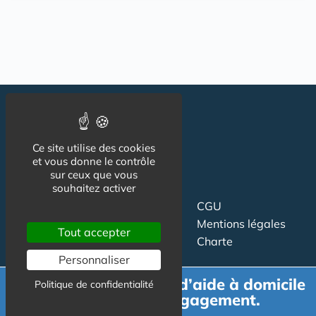
Ce site utilise des cookies
et vous donne le contrôle
sur ceux que vous
souhaitez activer
Suivez-nous
CGU
Mentions légales
Tout accepter
Charte
Personnaliser
Contact
Proposer un article
Demande de devis d’aide à domicile
Politique de confidentialité
Newsletter
Relation presse
gratuit et sans engagement.
Publicité