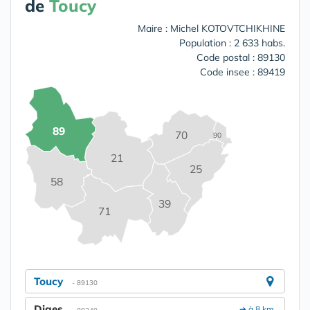
de
Toucy
Maire : Michel KOTOVTCHIKHINE
Population : 2 633 habs.
Code postal : 89130
Code insee : 89419
89
70
90
21
25
58
39
71
Toucy
- 89130
Diges
➔ à 8 km.