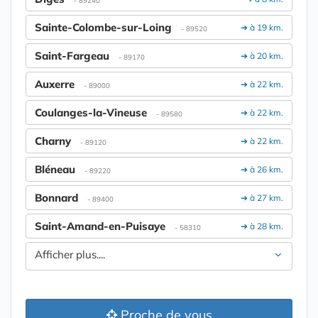
- 89240
Sainte-Colombe-sur-Loing
➔ à 19 km.
- 89520
Saint-Fargeau
➔ à 20 km.
- 89170
Auxerre
➔ à 22 km.
- 89000
Coulanges-la-Vineuse
➔ à 22 km.
- 89580
Charny
➔ à 22 km.
- 89120
Bléneau
➔ à 26 km.
- 89220
Bonnard
➔ à 27 km.
- 89400
Saint-Amand-en-Puisaye
➔ à 28 km.
- 58310
Afficher plus....
Proche de vous