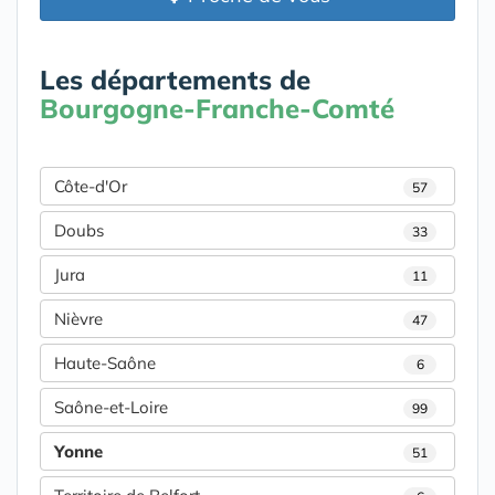
Les départements de
Bourgogne-Franche-Comté
Côte-d'Or
57
Doubs
33
Jura
11
Nièvre
47
Haute-Saône
6
Saône-et-Loire
99
Yonne
51