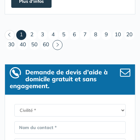
Plus d'infos
(courant)
1
2
3
4
5
6
7
8
9
10
20
30
40
50
60
Demande de devis d’aide à
domicile gratuit et sans
engagement.
Nom du contact *