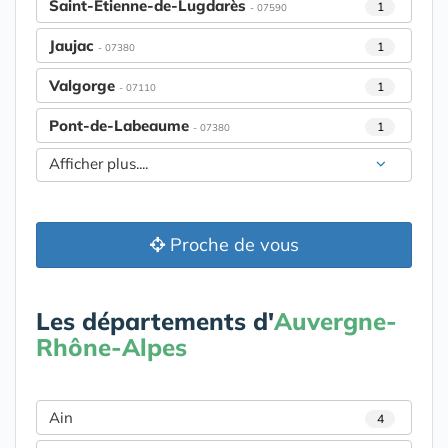
Saint-Étienne-de-Lugdarès
1
- 07590
Jaujac
1
- 07380
Valgorge
1
- 07110
Pont-de-Labeaume
1
- 07380
Afficher plus....
Proche de vous
Les départements d'
Auvergne-
Rhône-Alpes
Ain
4