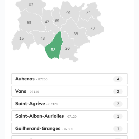
03
74
01
69
42
63
73
38
15
43
26
07
Aubenas
4
- 07200
Vans
2
- 07140
Saint-Agrève
2
- 07320
Saint-Alban-Auriolles
1
- 07120
Guilherand-Granges
1
- 07500