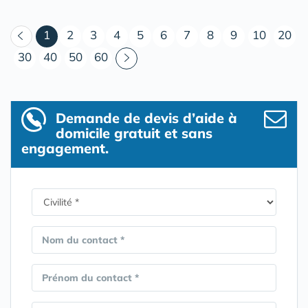
(courant)
1
2
3
4
5
6
7
8
9
10
20
30
40
50
60
Demande de devis d’aide à
domicile gratuit et sans
engagement.
Nom du contact *
Prénom du contact *