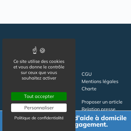
Ce site utilise des cookies
et vous donne le contrôle
sur ceux que vous
Suivez-nous
CGU
souhaitez activer
Mentions légales
Charte
Tout accepter
Contact
Proposer un article
Personnaliser
Newsletter
Relation presse
Publicité
Demande de devis d’aide à domicile
Politique de confidentialité
gratuit et sans engagement.