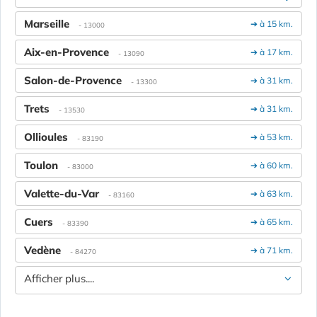
Marseille
➔ à 15 km.
- 13000
Aix-en-Provence
➔ à 17 km.
- 13090
Salon-de-Provence
➔ à 31 km.
- 13300
Trets
➔ à 31 km.
- 13530
Ollioules
➔ à 53 km.
- 83190
Toulon
➔ à 60 km.
- 83000
Valette-du-Var
➔ à 63 km.
- 83160
Cuers
➔ à 65 km.
- 83390
Vedène
➔ à 71 km.
- 84270
Afficher plus....