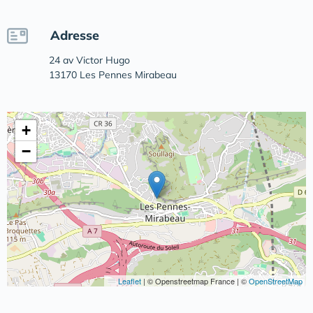
Adresse
24 av Victor Hugo
13170 Les Pennes Mirabeau
+
−
Leaflet
|
© Openstreetmap France | ©
OpenStreetMap