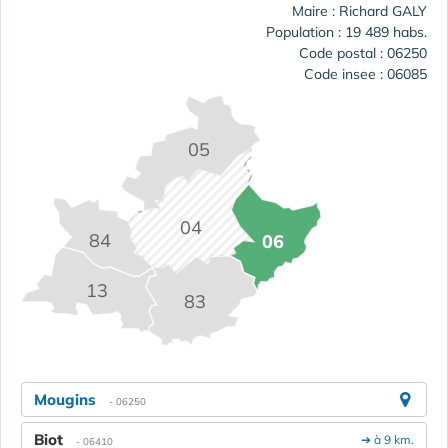
Maire : Richard GALY
Population : 19 489 habs.
Code postal : 06250
Code insee : 06085
05
04
84
06
13
83
Mougins
- 06250
Biot
➔ à 9 km.
- 06410