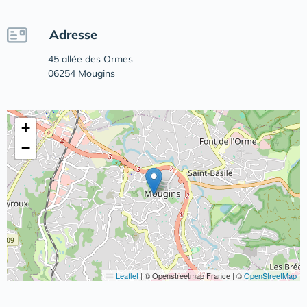
Adresse
45 allée des Ormes
06254 Mougins
+
−
Leaflet
|
© Openstreetmap France | ©
OpenStreetMap