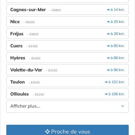
Cagnes-sur-Mer
➔ à 14 km.
- 06800
Nice
➔ à 25 km.
- 06000
Fréjus
➔ à 28 km.
- 83600
Cuers
➔ à 85 km.
- 83390
Hyères
➔ à 88 km.
- 83400
Valette-du-Var
➔ à 96 km.
- 83160
Toulon
➔ à 101 km.
- 83000
Ollioules
➔ à 106 km.
- 83190
Afficher plus....
Proche de vous