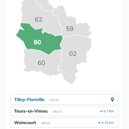
62
59
80
02
60
Tilloy-Floriville
- 80220
Tours-en-Vimeu
➔ à 7 km.
- 80210
Woincourt
➔ à 10 km.
- 80520