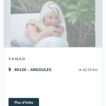
S,A,M,A,D
80120 - ARGOULES
➔ 42.33 km
Plus d'infos