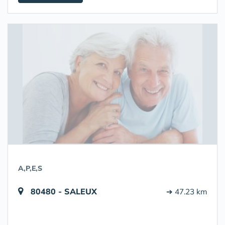
A,P,E,S
80480 - SALEUX
➔ 47.23 km