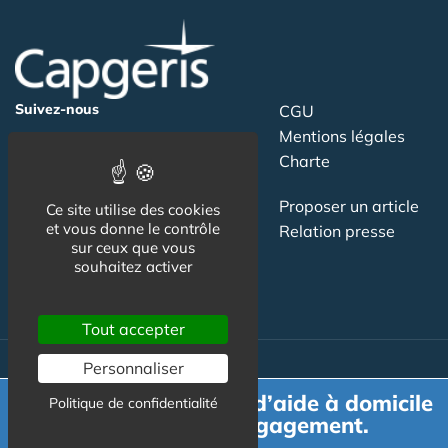
Suivez-nous
CGU
Mentions légales
Charte
Contact
Proposer un article
Ce site utilise des cookies
et vous donne le contrôle
Newsletter
Relation presse
sur ceux que vous
Publicité
souhaitez activer
Tout accepter
Personnaliser
Actualité
Demande de devis d’aide à domicile
Politique de confidentialité
gratuit et sans engagement.
Maisons de retraite