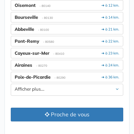
Oisemont
➔ à 12 km.
- 80140
Bourseville
➔ à 14 km.
- 80130
Abbeville
➔ à 21 km.
- 80100
Pont-Remy
➔ à 22 km.
- 80580
Cayeux-sur-Mer
➔ à 23 km.
- 80410
Airaines
➔ à 24 km.
- 80270
Poix-de-Picardie
➔ à 36 km.
- 80290
Afficher plus....
Proche de vous