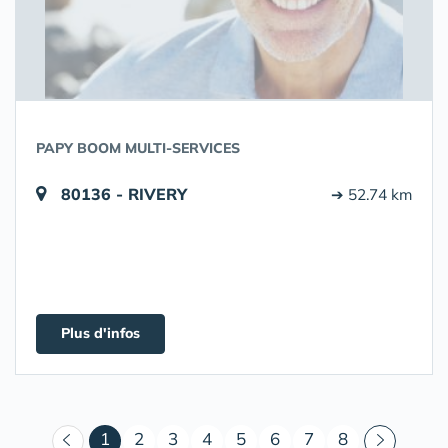
PAPY BOOM MULTI-SERVICES
80136 - RIVERY
➔ 52.74 km
Plus d'infos
(courant)
1
2
3
4
5
6
7
8