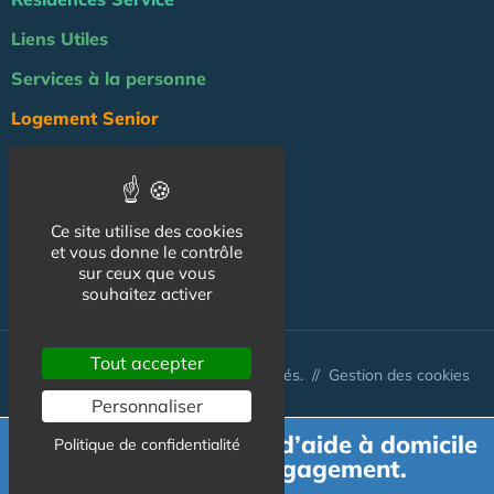
Liens Utiles
Services à la personne
Logement Senior
Bien-être
Emploi & formation
Ce site utilise des cookies
Professionnels
et vous donne le contrôle
sur ceux que vous
NOS AUTRES SITES :
souhaitez activer
Tout accepter
© Australis 2026 - Tous droits réservés. //
Gestion des cookies
Personnaliser
Demande de devis d’aide à domicile
Politique de confidentialité
gratuit et sans engagement.