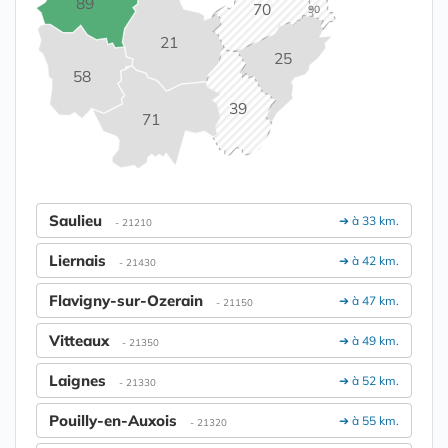
89
70
90
21
25
58
39
71
Saulieu
➔ à 33 km.
- 21210
Liernais
➔ à 42 km.
- 21430
Flavigny-sur-Ozerain
➔ à 47 km.
- 21150
Vitteaux
➔ à 49 km.
- 21350
Laignes
➔ à 52 km.
- 21330
Pouilly-en-Auxois
➔ à 55 km.
- 21320