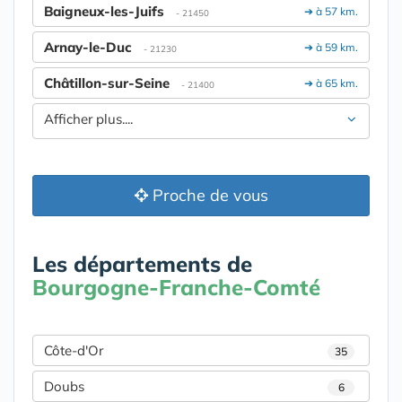
Baigneux-les-Juifs
➔ à 57 km.
- 21450
Arnay-le-Duc
➔ à 59 km.
- 21230
Châtillon-sur-Seine
➔ à 65 km.
- 21400
Afficher plus....
Proche de vous
Les départements de
Bourgogne-Franche-Comté
Côte-d'Or
35
Doubs
6