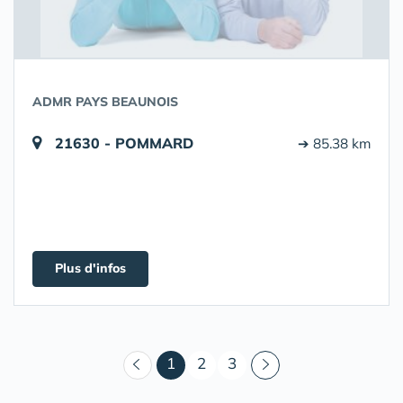
ADMR PAYS BEAUNOIS
21630 - POMMARD
➔ 85.38 km
Plus d'infos
(courant)
1
2
3