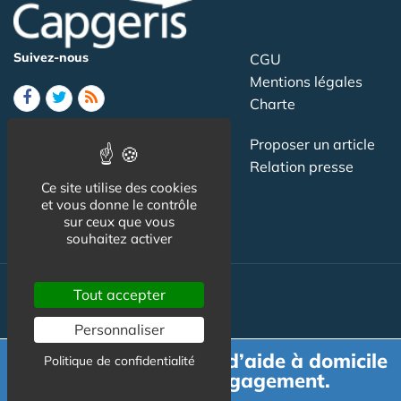
Suivez-nous
CGU
Mentions légales
Charte
Contact
Proposer un article
Newsletter
Relation presse
Ce site utilise des cookies
Publicité
et vous donne le contrôle
sur ceux que vous
souhaitez activer
Tout accepter
Actualité
Personnaliser
Maisons de retraite
Demande de devis d’aide à domicile
Politique de confidentialité
Résidences Service
gratuit et sans engagement.