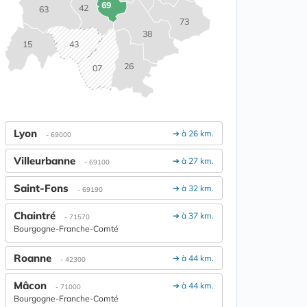
69
42
63
73
38
15
43
26
07
Lyon
➔ à 26 km.
- 69000
Villeurbanne
➔ à 27 km.
- 69100
Saint-Fons
➔ à 32 km.
- 69190
Chaintré
➔ à 37 km.
- 71570
Bourgogne-Franche-Comté
Roanne
➔ à 44 km.
- 42300
Mâcon
➔ à 44 km.
- 71000
Bourgogne-Franche-Comté