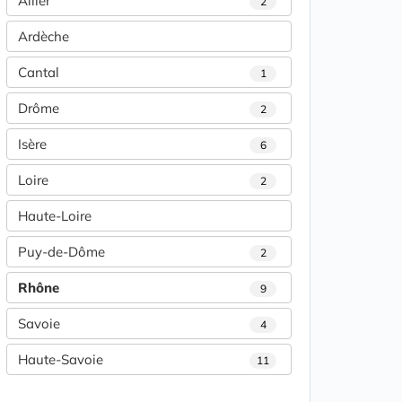
Allier
2
Ardèche
Cantal
1
Drôme
2
Isère
6
Loire
2
Haute-Loire
Puy-de-Dôme
2
Rhône
9
Savoie
4
Haute-Savoie
11