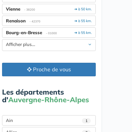
Vienne
➔ à 50 km.
- 38200
Renaison
➔ à 55 km.
- 42370
Bourg-en-Bresse
➔ à 55 km.
- 01000
Afficher plus....
Proche de vous
Les départements
d'
Auvergne-Rhône-Alpes
Ain
1