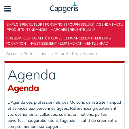
Panneau de gestion des cookies
EMPLOI
|
RECRUTEUR
|
FORMATION
|
FOURNISSEURS
|
AGENDA
|
ACTU
PRODUITS
|
TENDANCES - MARCHÉS
|
REVENTE LMNP
NOS SERVICES
|
QUALITÉ & CONSEIL
|
FINANCEMENT
|
EMPLOI &
FORMATION
|
INVESTISSEMENT - LMP
|
ACHAT - VENTE EHPAD
Accueil
»
Professionnels
»
Actualité Pro
»
Agenda
Agenda
Agenda
L'Agenda des professionnels des Maisons de retraite - ehpad
et services aux personnes âgées. Référencez gratuitement
vos événements, colloques, salons, animations, portes
ouvertes, inauguration dans l'agenda. Il suffit de créer votre
compte membre sur capgeris !