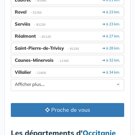
- 81440
Revel
➔ à 23 km.
- 31250
Serviès
➔ à 23 km.
- 81220
Réalmont
➔ à 27 km.
- 81120
Saint-Pierre-de-Trivisy
➔ à 28 km.
- 81330
Caunes-Minervois
➔ à 32 km.
- 11160
Villalier
➔ à 34 km.
- 11600
Afficher plus....
Proche de vous
Les départements d'
Occitanie