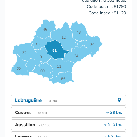
Population : 6 502 habs.
Code postal : 81290
Code insee : 81120
46
48
12
82
30
81
32
34
31
11
65
09
66
Labruguière
- 81290
Castres
➔ à 8 km.
- 81100
Aussillon
➔ à 10 km.
- 81200
Lautrec
➔ à 21 km.