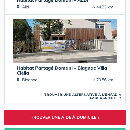
Habitat Partagé Domani - ALBI
Albi
➔ 44.33 km
Habitat Partagé Domani - Blagnac Villa
Clélia
Blagnac
➔ 70.56 km
TROUVER UNE ALTERNATIVE À L’EHPAD À
LABRUGUIÈRE
➜
TROUVER UNE AIDE À DOMICILE ?