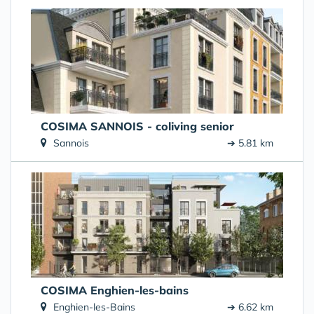
COSIMA SANNOIS - coliving senior
Sannois
➔ 5.81 km
COSIMA Enghien-les-bains
Enghien-les-Bains
➔ 6.62 km