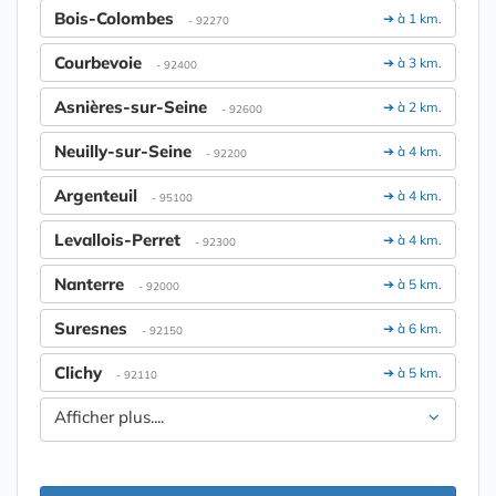
Bois-Colombes
➔ à 1 km.
- 92270
Courbevoie
➔ à 3 km.
- 92400
Asnières-sur-Seine
➔ à 2 km.
- 92600
Neuilly-sur-Seine
➔ à 4 km.
- 92200
Argenteuil
➔ à 4 km.
- 95100
Levallois-Perret
➔ à 4 km.
- 92300
Nanterre
➔ à 5 km.
- 92000
Suresnes
➔ à 6 km.
- 92150
Clichy
➔ à 5 km.
- 92110
Afficher plus....