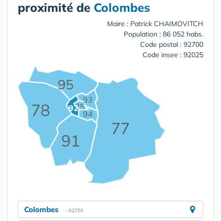
proximité de
Colombes
Maire : Patrick CHAIMOVITCH
Population : 86 052 habs.
Code postal : 92700
Code insee : 92025
95
93
78
75
92
94
77
91
Colombes
- 92700