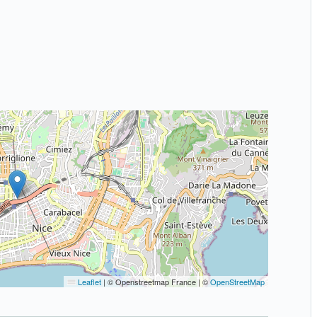
Leaflet
|
© Openstreetmap France | ©
OpenStreetMap