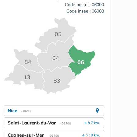
Code postal : 06000
Code insee : 06088
05
04
84
06
13
83
Nice
- 06000
Saint-Laurent-du-Var
➔ à 7 km.
- 06700
Cagnes-sur-Mer
➔ à 10 km.
- 06800