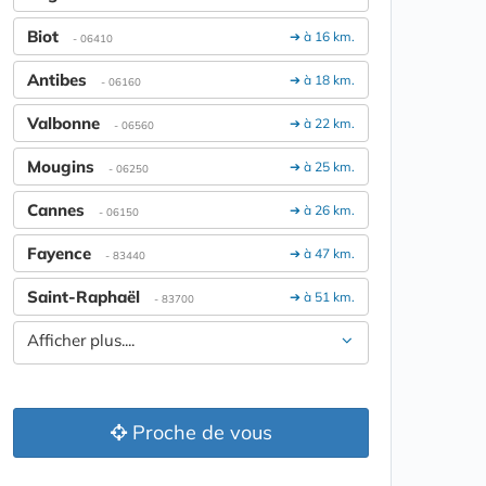
Biot
➔ à 16 km.
- 06410
Antibes
➔ à 18 km.
- 06160
Valbonne
➔ à 22 km.
- 06560
Mougins
➔ à 25 km.
- 06250
Cannes
➔ à 26 km.
- 06150
Fayence
➔ à 47 km.
- 83440
Saint-Raphaël
➔ à 51 km.
- 83700
Afficher plus....
Proche de vous