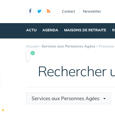
Panneau de gestion des cookies
Contact
Newsletter
ACTU
AGENDA
MAISONS DE RETRAITE
R
Accueil
»
Services aux Personnes Agées
»
Provence
Rechercher 
Services aux Personnes Agées