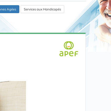
onnes Agées
Services aux Handicapés