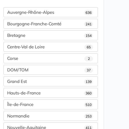
Auvergne-Rhône-Alpes
636
Bourgogne-Franche-Comté
241
Bretagne
154
Centre-Val de Loire
65
Corse
2
DOM/TOM
37
Grand Est
139
Hauts-de-France
360
Île-de-France
510
Normandie
253
Nouvelle-Aquitaine
411