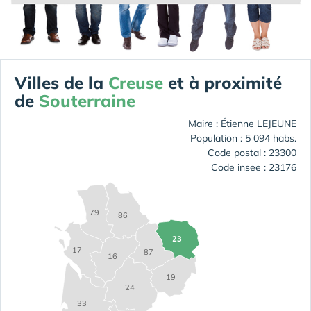
Villes de la
Creuse
et à proximité
de
Souterraine
Maire : Étienne LEJEUNE
Population : 5 094 habs.
Code postal : 23300
Code insee : 23176
79
86
23
17
87
16
19
24
33