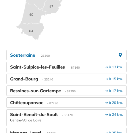
47
40
64
Souterraine
- 23300
Saint-Sulpice-les-Feuilles
➔ à 13 km.
- 87160
Grand-Bourg
➔ à 15 km.
- 23240
Bessines-sur-Gartempe
➔ à 17 km.
- 87250
Châteauponsac
➔ à 20 km.
- 87290
Saint-Benoît-du-Sault
➔ à 24 km.
- 36170
Centre-Val de Loire
Magnac-Laval
➔ à 25 km.