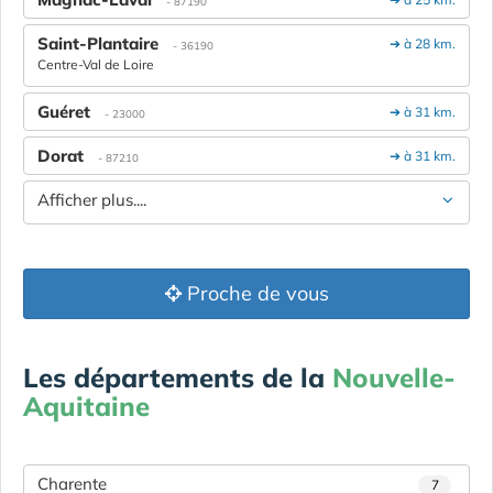
- 87190
Saint-Plantaire
➔ à 28 km.
- 36190
Centre-Val de Loire
Guéret
➔ à 31 km.
- 23000
Dorat
➔ à 31 km.
- 87210
Afficher plus....
Proche de vous
Les départements de la
Nouvelle-
Aquitaine
Charente
7