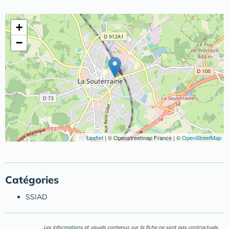
+
−
Leaflet
|
© Openstreetmap France | ©
OpenStreetMap
Catégories
SSIAD
Les informations et visuels contenus sur la fiche ne sont pas contractuels.