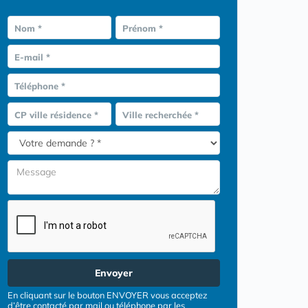
Nom *
Prénom *
E-mail *
Téléphone *
CP ville résidence *
Ville recherchée *
Envoyer
En cliquant sur le bouton ENVOYER vous acceptez
d’être contacté par mail ou téléphone par les