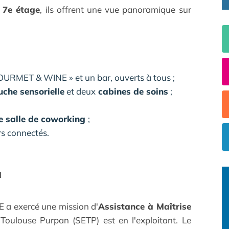
u
7
e
étage
, ils offrent une vue panoramique sur
RMET & WINE » et un bar, ouverts à tous ;
che sensorielle
et deux
cabines de soins
;
ne salle de coworking
;
irs connectés.
N
E a exercé une mission d'
Assistance à Maîtrise
 Toulouse Purpan (SETP) est en l'exploitant. Le