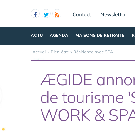
Panneau de gestion des cookies
Contact
Newsletter
ACTU
AGENDA
MAISONS DE RETRAITE
R
Accueil
»
Bien-être
»
Résidence avec SPA
ÆGIDE annonce
de tourisme
WORK & SPA