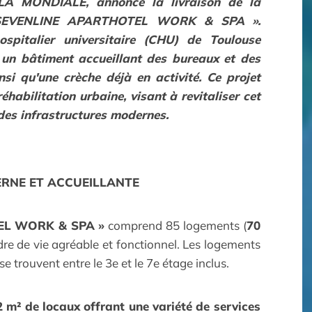
 MONDIALE, annonce la livraison de la
SEVENLINE APARTHOTEL WORK & SPA
».
spitalier universitaire (CHU) de Toulouse
 un bâtiment accueillant des bureaux et des
si qu'une crèche déjà en activité. Ce projet
éhabilitation urbaine, visant à revitaliser cet
 des infrastructures modernes.
ERNE ET ACCUEILLANTE
EL
WORK & SPA »
comprend 85 logements (
70
dre de vie agréable et fonctionnel. Les logements
e trouvent entre le 3
e
et le 7
e
étage inclus.
2 m² de locaux offrant une variété de services