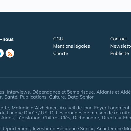
CGU
Contact
z-nous
Mentions légales
Newslett
Charte
Publicité
les
Interviews
Dépendance et 5ème risque
Aidants et Aidé
r
Santé
Publications
Culture
Data Senior
aite
Maladie d'Alzheimer
Accueil de Jour
Foyer Logement
 de Longue Durée / USLD
Les groupes de maison de retraite
 Aides
Législation
Chiffres Clés
Dictionnaire
Directeur Eh
r département
Investir en Résidence Senior
Acheter une Mai