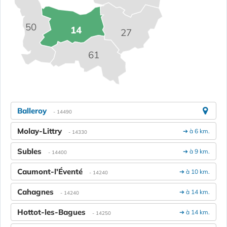
50
14
27
61
Balleroy
- 14490
Molay-Littry
➔ à 6 km.
- 14330
Subles
➔ à 9 km.
- 14400
Caumont-l'Éventé
➔ à 10 km.
- 14240
Cahagnes
➔ à 14 km.
- 14240
Hottot-les-Bagues
➔ à 14 km.
- 14250