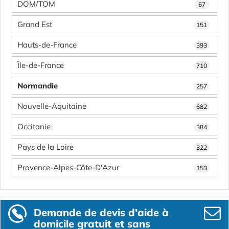
DOM/TOM
67
Grand Est
151
Hauts-de-France
393
Île-de-France
710
Normandie
257
Nouvelle-Aquitaine
682
Occitanie
384
Pays de la Loire
322
Provence-Alpes-Côte-D'Azur
153
Demande de devis d’aide à
domicile gratuit et sans