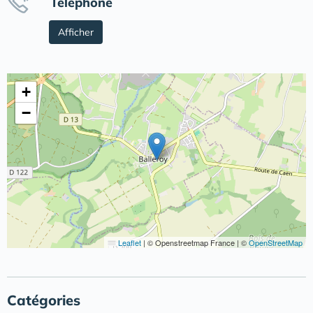
Téléphone
Afficher
+
−
Leaflet
|
© Openstreetmap France | ©
OpenStreetMap
Catégories