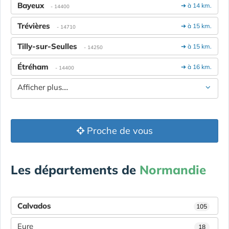
Bayeux
➔ à 14 km.
- 14400
Trévières
➔ à 15 km.
- 14710
Tilly-sur-Seulles
➔ à 15 km.
- 14250
Étréham
➔ à 16 km.
- 14400
Afficher plus....
Proche de vous
Les départements de
Normandie
Calvados
105
Eure
18