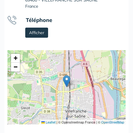
69400 - VILLEFRANCHE SUR SAÔNE
France
Téléphone
Afficher
+
−
Leaflet
|
© Openstreetmap France | ©
OpenStreetMap