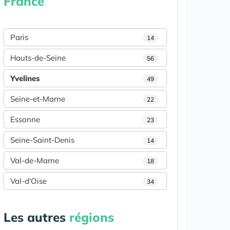
France
Paris
14
Hauts-de-Seine
56
Yvelines
49
Seine-et-Marne
22
Essonne
23
Seine-Saint-Denis
14
Val-de-Marne
18
Val-d'Oise
34
Les autres
régions