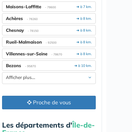
Maisons-Laffitte
➔ à 7 km.
- 78600
Achères
➔ à 8 km.
- 78260
Chesnay
➔ à 8 km.
- 78150
Rueil-Malmaison
➔ à 8 km.
- 92500
Villennes-sur-Seine
➔ à 8 km.
- 78670
Bezons
➔ à 10 km.
- 95870
Afficher plus....
Proche de vous
Les départements d'
Île-de-