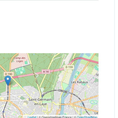
Leaflet
|
© Openstreetmap France | ©
OpenStreetMap