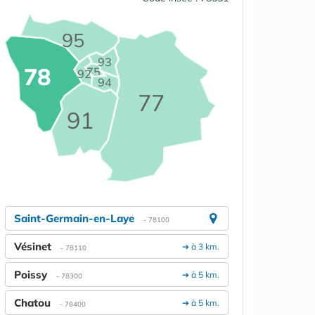
95
93
78
75
92
94
77
91
Saint-Germain-en-Laye
- 78100
Vésinet
➔ à 3 km.
- 78110
Poissy
➔ à 5 km.
- 78300
Chatou
➔ à 5 km.
- 78400