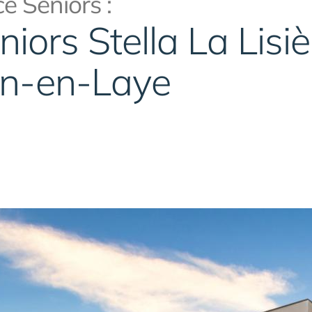
e Seniors :
iors Stella La Lisiè
in-en-Laye