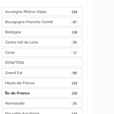
Auvergne-Rhône-Alpes
154
Bourgogne-Franche-Comté
47
Bretagne
118
Centre-Val de Loire
78
Corse
3
DOM/TOM
Grand Est
99
Hauts-de-France
124
Île-de-France
230
Normandie
70
Nouvelle-Aquitaine
144