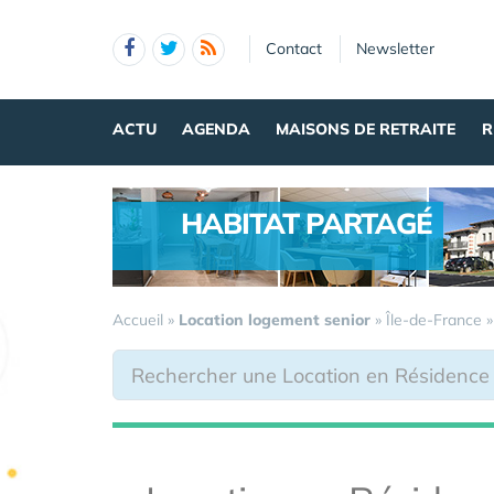
Panneau de gestion des cookies
Contact
Newsletter
ACTU
AGENDA
MAISONS DE RETRAITE
R
HABITAT PARTAGÉ
.
Accueil
»
Location logement senior
»
Île-de-France