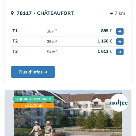
78117 - CHÂTEAUFORT
➔ 7 km
T1
889
€
➔
2
28 m
T2
1 160
€
➔
2
39 m
T3
1 611
€
➔
2
54 m
Plus d'infos ➔
SÉJOUR TEMPORAIRE
LOCATION