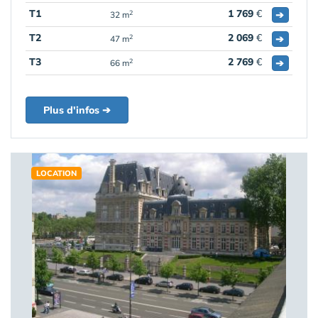
T1
1 769
€
➔
2
32 m
T2
2 069
€
➔
2
47 m
T3
2 769
€
➔
2
66 m
Plus d'infos ➔
LOCATION