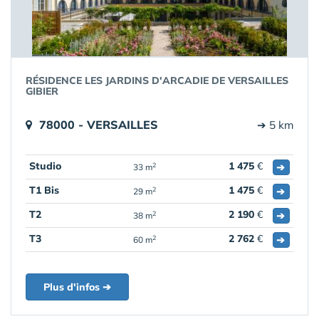
RÉSIDENCE LES JARDINS D'ARCADIE DE VERSAILLES
GIBIER
78000 - VERSAILLES
➔ 5 km
Studio
1 475
€
➔
2
33 m
T1 Bis
1 475
€
➔
2
29 m
T2
2 190
€
➔
2
38 m
T3
2 762
€
➔
2
60 m
Plus d'infos ➔