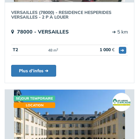
VERSAILLES (78000) - RESIDENCE HESPERIDES
VERSAILLES - 2 P À LOUER
78000 - VERSAILLES
➔ 5 km
T2
1 000
€
➔
2
48 m
Plus d'infos ➔
SÉJOUR TEMPORAIRE
LOCATION