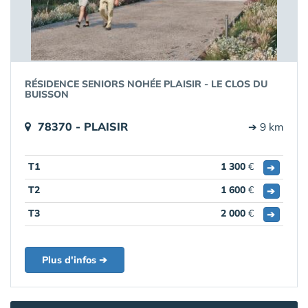
RÉSIDENCE SENIORS NOHÉE PLAISIR - LE CLOS DU
BUISSON
78370 - PLAISIR
➔ 9 km
T1
1 300
€
➔
T2
1 600
€
➔
T3
2 000
€
➔
Plus d'infos ➔