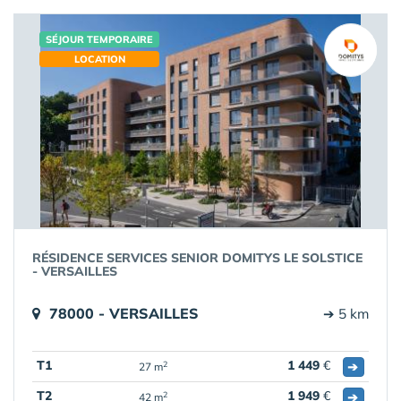
SÉJOUR TEMPORAIRE
LOCATION
RÉSIDENCE SERVICES SENIOR DOMITYS LE SOLSTICE
- VERSAILLES
78000 - VERSAILLES
➔ 5 km
T1
1 449
€
➔
2
27 m
T2
1 949
€
➔
2
42 m