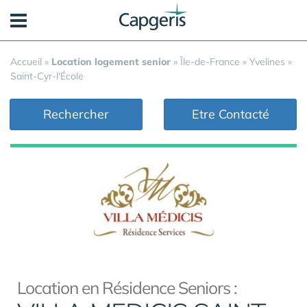
Panneau de gestion des cookies
Accueil
»
Location logement senior
»
Île-de-France
»
Yvelines
»
Saint-Cyr-l'École
Rechercher
Etre Contacté
Location en Résidence Seniors :