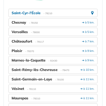
Saint-Cyr-l'École
- 78210
Chesnay
➔ à 5 km.
- 78150
Versailles
➔ à 5 km.
- 78000
Châteaufort
➔ à 7 km.
- 78117
Plaisir
➔ à 9 km.
- 78370
Marnes-la-Coquette
➔ à 9 km.
- 92430
Saint-Rémy-lès-Chevreuse
➔ à 10 km.
- 78470
Saint-Germain-en-Laye
➔ à 11 km.
- 78100
Vésinet
➔ à 11 km.
- 78110
Maurepas
➔ à 11 km.
- 78310