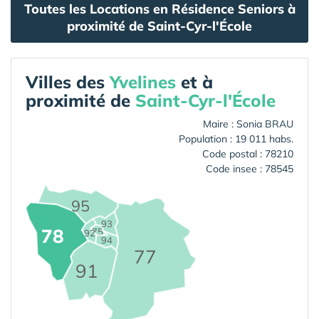
Toutes les Locations en Résidence Seniors à
proximité de Saint-Cyr-l'École
Villes des
Yvelines
et à
proximité de
Saint-Cyr-l'École
Maire : Sonia BRAU
Population : 19 011 habs.
Code postal : 78210
Code insee : 78545
95
93
78
75
92
94
77
91