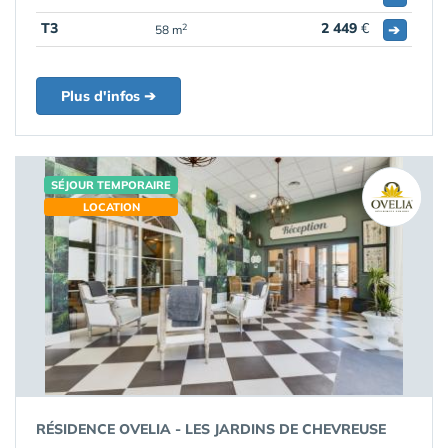
T3
2 449
€
➔
2
58 m
Plus d'infos ➔
SÉJOUR TEMPORAIRE
LOCATION
RÉSIDENCE OVELIA - LES JARDINS DE CHEVREUSE