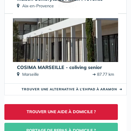
Aix-en-Provence
➔ 73.67 km
COSIMA MARSEILLE - coliving senior
Marseille
➔ 87.77 km
TROUVER UNE ALTERNATIVE À L’EHPAD À ARAMON
➜
TROUVER UNE AIDE À DOMICILE ?
PORTAGE DE REPAS À DOMICILE ?