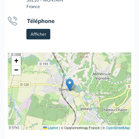
39210 - MONTAIN
France
Téléphone
Afficher
+
−
Leaflet
|
© Openstreetmap France | ©
OpenStreetMap