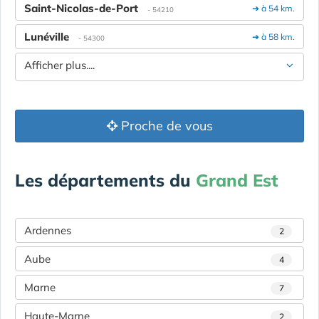
Saint-Nicolas-de-Port
➔ à 54 km.
- 54210
Lunéville
➔ à 58 km.
- 54300
Afficher plus....
Proche de vous
Les départements du
Grand Est
Ardennes
2
Aube
4
Marne
7
Haute-Marne
2