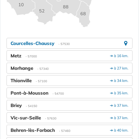
10
88
52
68
Courcelles-Chaussy
- 57530
Metz
➔ à 16 km.
- 57000
Morhange
➔ à 27 km.
- 57340
Thionville
➔ à 34 km.
- 57100
Pont-à-Mousson
➔ à 35 km.
- 54700
Briey
➔ à 37 km.
- 54150
Vic-sur-Seille
➔ à 37 km.
- 57630
Behren-lès-Forbach
➔ à 40 km.
- 57460