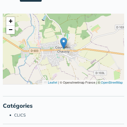
+
−
Leaflet
|
© Openstreetmap France | ©
OpenStreetMap
Catégories
CLICS