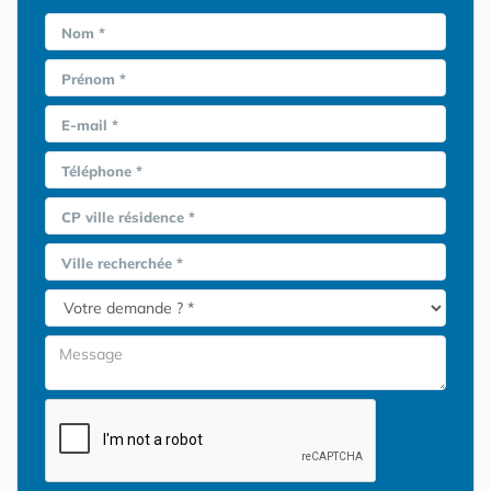
Nom *
Prénom *
E-mail *
Téléphone *
CP ville résidence *
Ville recherchée *