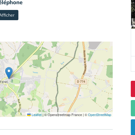
éléphone
Afficher
Leaflet
|
© Openstreetmap France | ©
OpenStreetMap