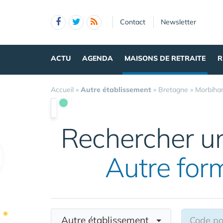
Panneau de gestion des cookies
Contact
Newsletter
ACTU
AGENDA
MAISONS DE RETRAITE
R
Accueil
»
Autre établissement
»
Bretagne
»
Morbiha
Rechercher un
Autre for
Autre établissement