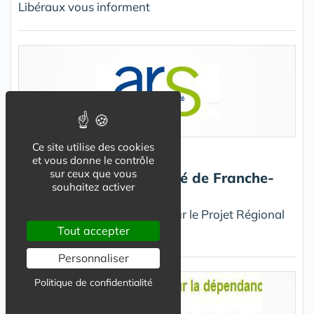
Libéraux vous informent
Ce site utilise des cookies
ARS Franche-Comte
et vous donne le contrôle
sur ceux que vous
Projet Régional de Santé de Franche-
souhaitez activer
Comté 2012-2016
L'ARS lance la consultation sur le Projet Régional
Tout accepter
de Santé (PRS)
Personnaliser
Politique de confidentialité