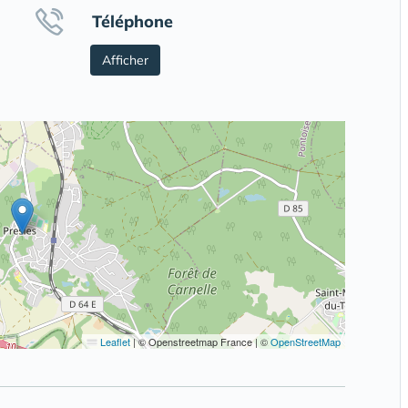
Téléphone
Afficher
Leaflet
|
© Openstreetmap France | ©
OpenStreetMap