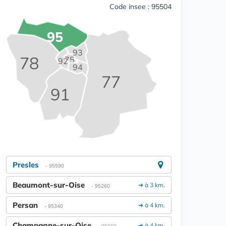
Code insee : 95504
95
93
78
75
92
94
77
91
Presles
- 95590
Beaumont-sur-Oise
➔ à 3 km.
- 95260
Persan
➔ à 4 km.
- 95340
Champagne-sur-Oise
➔ à 4 km.
- 95660