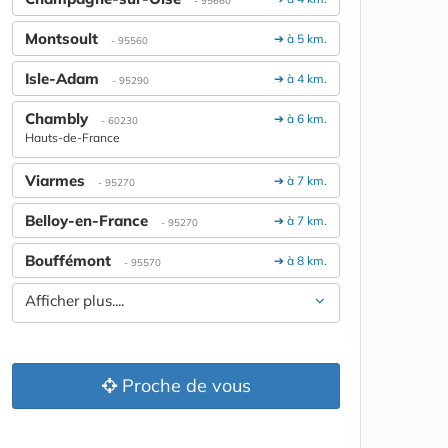
Montsoult
➔ à 5 km.
- 95560
Isle-Adam
➔ à 4 km.
- 95290
Chambly
➔ à 6 km.
- 60230
Hauts-de-France
Viarmes
➔ à 7 km.
- 95270
Belloy-en-France
➔ à 7 km.
- 95270
Bouffémont
➔ à 8 km.
- 95570
Afficher plus....
Proche de vous