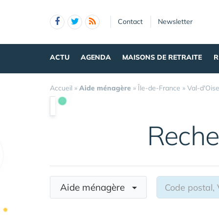
Panneau de gestion des cookies
Contact
Newsletter
ACTU
AGENDA
MAISONS DE RETRAITE
R
Accueil
»
Aide ménagère
»
Île-de-France
»
Val-d'Ois
Reche
Aide ménagère