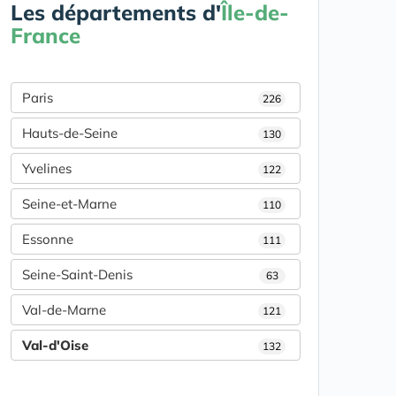
Les départements d'
Île-de-
France
Paris
226
Hauts-de-Seine
130
Yvelines
122
Seine-et-Marne
110
Essonne
111
Seine-Saint-Denis
63
Val-de-Marne
121
Val-d'Oise
132