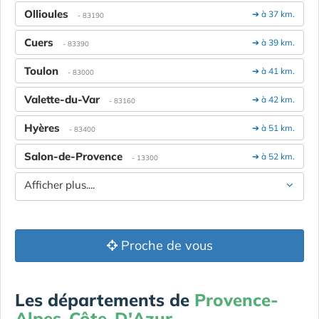
Ollioules
➔ à 37 km.
- 83190
Cuers
➔ à 39 km.
- 83390
Toulon
➔ à 41 km.
- 83000
Valette-du-Var
➔ à 42 km.
- 83160
Hyères
➔ à 51 km.
- 83400
Salon-de-Provence
➔ à 52 km.
- 13300
Afficher plus....
Proche de vous
Les départements de
Provence-
Alpes-Côte-D'Azur