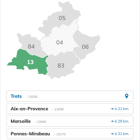
05
04
84
06
13
83
Trets
- 13530
Aix-en-Provence
➔ à 21 km.
- 13090
Marseille
➔ à 29 km.
- 13000
Pennes-Mirabeau
➔ à 31 km.
- 13170