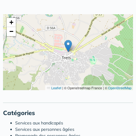
+
−
Leaflet
|
© Openstreetmap France | ©
OpenStreetMap
Catégories
Services aux handicapés
Services aux personnes âgées
Promenade des personnes âgées